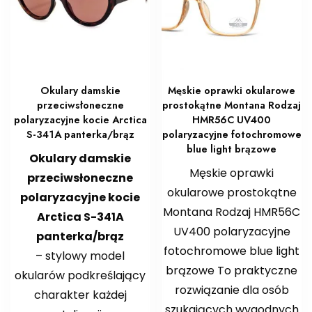
Okulary damskie
Męskie oprawki okularowe
przeciwsłoneczne
prostokątne Montana Rodzaj
polaryzacyjne kocie Arctica
HMR56C UV400
S-341A panterka/brąz
polaryzacyjne fotochromowe
blue light brązowe
Okulary damskie
Męskie oprawki
przeciwsłoneczne
okularowe prostokątne
polaryzacyjne kocie
Montana Rodzaj HMR56C
Arctica S-341A
UV400 polaryzacyjne
panterka/brąz
fotochromowe blue light
– stylowy model
brązowe To praktyczne
okularów podkreślający
rozwiązanie dla osób
charakter każdej
szukających wygodnych