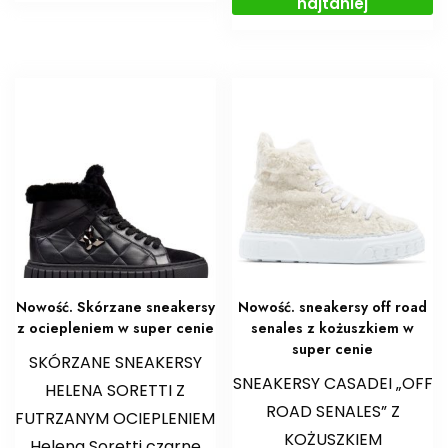
najtaniej
Nowość. Skórzane sneakersy
Nowość. sneakersy off road
z ociepleniem w super cenie
senales z kożuszkiem w
super cenie
SKÓRZANE SNEAKERSY
SNEAKERSY CASADEI „OFF
HELENA SORETTI Z
ROAD SENALES” Z
FUTRZANYM OCIEPLENIEM
KOŻUSZKIEM
Helena Soretti czarne