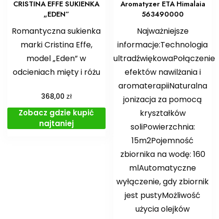
CRISTINA EFFE SUKIENKA
Aromatyzer ETA Himalaia
„EDEN”
563490000
Romantyczna sukienka
Najważniejsze
marki Cristina Effe,
informacje:Technologia
model „Eden” w
ultradźwiękowaPołączenie
odcieniach mięty i różu
efektów nawilżania i
aromaterapiiNaturalna
zł
368,00
jonizacja za pomocą
Zobacz gdzie kupić
kryształków
najtaniej
soliPowierzchnia:
15m2Pojemność
zbiornika na wodę: 160
mlAutomatyczne
wyłączenie, gdy zbiornik
jest pustyMożliwość
użycia olejków