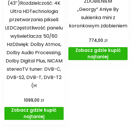
ZDOBIENIEM
(43″)Rozdzielczość: 4K
„Georgy” Aniye By
Ultra HDTechnologia
sukienka mini z
przetwarzania pikseli:
koronkowym zdobieniem
LEDCzęstotliwość panelu
wyświetlacza: 50/60
zł
774,00
HzDźwięk: Dolby Atmos,
Zobacz gdzie kupić
Dolby Audio Processing,
najtaniej
Dolby Digital Plus, NICAM
stereoTV tuner: DVB-C,
DVB-S2, DVB-T, DVB-T2
(H
zł
1099,00
Zobacz gdzie kupić
najtaniej