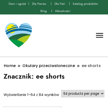
Dom i ogród
Dla Panów
Dla Pań
Katalog produktów
Blog
Aktualności
Home
Okulary przeciwsłoneczne
ee shorts
Znacznik:
ee shorts
Posortowane
Wyświetlanie 1–64 z 84 wyników
według
najnowszych