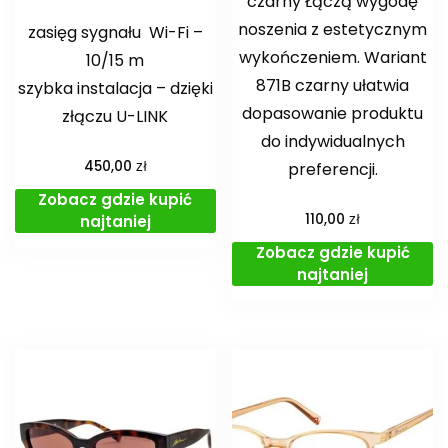
czarny Łączą wygodę
noszenia z estetycznym
zasięg sygnału Wi-Fi –
wykończeniem. Wariant
10/15 m
871B czarny ułatwia
szybka instalacja – dzięki
dopasowanie produktu
złączu U-LINK
do indywidualnych
zł
450,00
preferencji.
Zobacz gdzie kupić
zł
110,00
najtaniej
Zobacz gdzie kupić
najtaniej