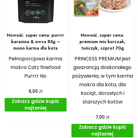
Nowość. super cena: purrrr
Nowość. super cena:
baranina & owca 85g –
premium mix kurczak,
mono karma dla kota
tuńczyk, szprot 70g
Pełnoporcjowa karma
PRINCESS PREMIUM jest
mokra Catz finefood
gwarancją doskonałego
Purrrr No
pożywienia, w tym karma
mokra dla kota, dla
zł
6,00
kociąt, dorosłych i
Zobacz gdzie kupić
starszych kotów
najtaniej
zł
7,00
Zobacz gdzie kupić
najtaniej