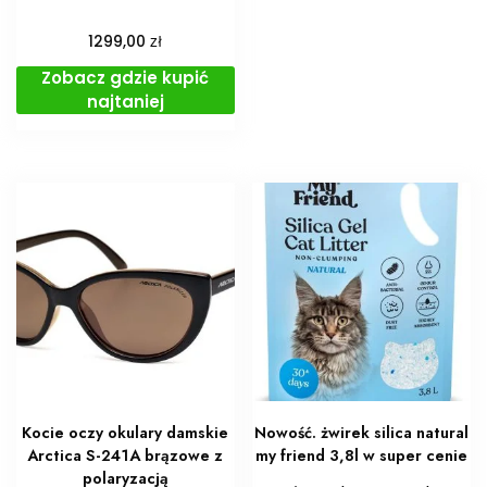
zł
1299,00
Zobacz gdzie kupić
najtaniej
Kocie oczy okulary damskie
Nowość. żwirek silica natural
Arctica S-241A brązowe z
my friend 3,8l w super cenie
polaryzacją