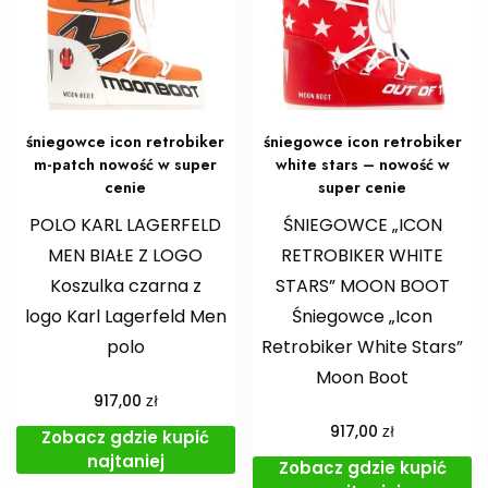
śniegowce icon retrobiker
śniegowce icon retrobiker
m-patch nowość w super
white stars – nowość w
cenie
super cenie
POLO KARL LAGERFELD
ŚNIEGOWCE „ICON
MEN BIAŁE Z LOGO
RETROBIKER WHITE
Koszulka czarna z
STARS” MOON BOOT
logo Karl Lagerfeld Men
Śniegowce „Icon
polo
Retrobiker White Stars”
Moon Boot
zł
917,00
zł
917,00
Zobacz gdzie kupić
najtaniej
Zobacz gdzie kupić