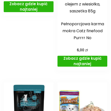
Zobacz gdzie kupić
olejem z wiesiołka,
najtaniej
saszetka 85g
Pełnoporcjowa karma
mokra Catz finefood
Purrrr No
zł
6,00
Zobacz gdzie kupić
najtaniej