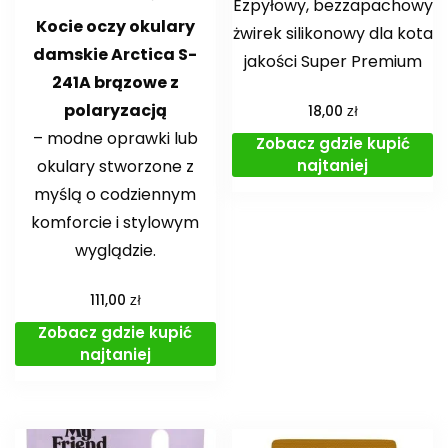
Ezpyłowy, bezzapachowy
Kocie oczy okulary
żwirek silikonowy dla kota
damskie Arctica S-
jakości Super Premium
241A brązowe z
polaryzacją
zł
18,00
– modne oprawki lub
Zobacz gdzie kupić
okulary stworzone z
najtaniej
myślą o codziennym
komforcie i stylowym
wyglądzie.
zł
111,00
Zobacz gdzie kupić
najtaniej