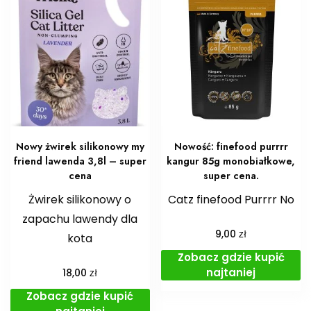
Nowy żwirek silikonowy my
Nowość: finefood purrrr
friend lawenda 3,8l – super
kangur 85g monobiałkowe,
cena
super cena.
Żwirek silikonowy o
Catz finefood Purrrr No
zapachu lawendy dla
zł
9,00
kota
Zobacz gdzie kupić
najtaniej
zł
18,00
Zobacz gdzie kupić