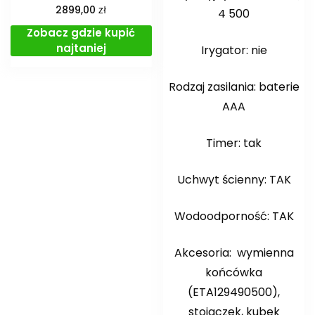
zł
2899,00
4 500
Zobacz gdzie kupić
najtaniej
Irygator: nie
Rodzaj zasilania: baterie
AAA
Timer: tak
Uchwyt ścienny: TAK
Wodoodporność: TAK
Akcesoria: wymienna
końcówka
(ETA129490500),
stojaczek, kubek