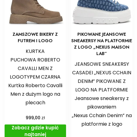
ZAMSZOWE BIKERY Z
PIKOWANE JEANSOWE
FUTREM I LOGO
SNEAKERSY NA PLATFORMIE
Z LOGO „NEXUS MAISON
KURTKA
LAB”
PUCHOWA ROBERTO
JEANSOWE SNEAKERSY
CAVALLI MEN Z
CASADEI „NEXUS CCHAIN
LOGOTYPEM CZARNA
DENIM” PIKOWANE Z
Kurtka Roberto Cavalli
LOGO NA PLATFORMIE
Men z dużym logo na
Jeansowe sneakersy z
plecach
pikowaniem
„Nexus Cchain Denim” na
zł
999,00
platformie z logo
Zobacz gdzie kupić
najtaniej