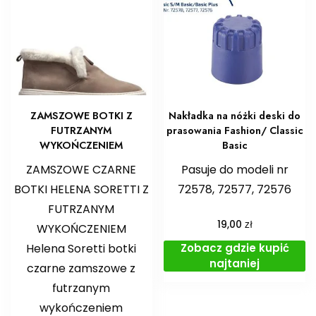
ZAMSZOWE BOTKI Z
Nakładka na nóżki deski do
FUTRZANYM
prasowania Fashion/ Classic
WYKOŃCZENIEM
Basic
ZAMSZOWE CZARNE
Pasuje do modeli nr
BOTKI HELENA SORETTI Z
72578, 72577, 72576
FUTRZANYM
zł
19,00
WYKOŃCZENIEM
Zobacz gdzie kupić
Helena Soretti botki
najtaniej
czarne zamszowe z
futrzanym
wykończeniem