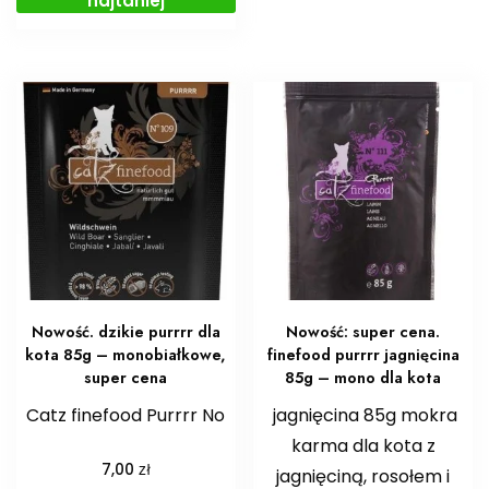
najtaniej
Nowość. dzikie purrrr dla
Nowość: super cena.
kota 85g – monobiałkowe,
finefood purrrr jagnięcina
super cena
85g – mono dla kota
Catz finefood Purrrr No
jagnięcina 85g mokra
karma dla kota z
zł
7,00
jagnięciną, rosołem i