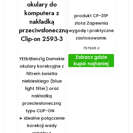
okulary do
komputera z
produkt CP-31P
nakładką
złota Zapewnia
przeciwsłoneczną
wygodę i praktyczne
Clip-on 2593-3
zastosowanie.
zł
7579,00
Zobacz gdzie
YEtbtBenz1g Damskie
kupić najtaniej
okulary korekcyjne z
filtrem światła
niebieskiego (blue
light filter) oraz
nakładką
przeciwsłoneczną
typu CLIP-ON
➤ idealne połączenie
korekcji wady
wzroku z