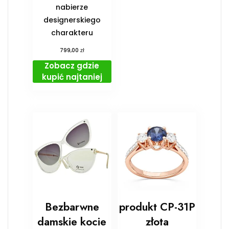
nabierze
designerskiego
charakteru
zł
799,00
Zobacz gdzie
kupić najtaniej
Bezbarwne
produkt CP-31P
damskie kocie
złota