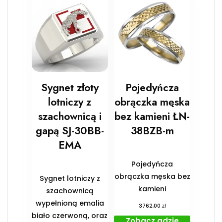
Sygnet złoty
Pojedyńcza
lotniczy z
obrączka męska
szachownicą i
bez kamieni ŁN-
gapą SJ-30BB-
38BZB-m
EMA
Pojedyńcza
obrączka męska bez
Sygnet lotniczy z
kamieni
szachownicą
wypełnioną emalia
zł
3762,00
biało czerwoną, oraz
Zobacz gdzie