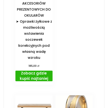
AKCESORIÓW
PREZENTOWYCH DO
OKULARÓW️
➤ Oprawki żyłkowe z
możliwością
wstawienia
soczewek
korekcyjnych pod
własną wadę
wzroku
zł
185,00
Zobacz gdzie
kupić najtaniej