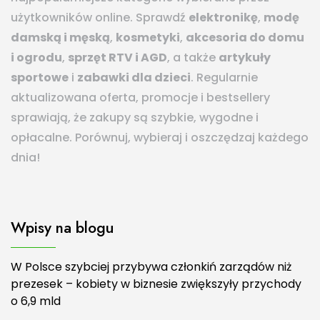
użytkowników online. Sprawdź
elektronikę
,
modę
damską i męską
,
kosmetyki
,
akcesoria do domu
i ogrodu
,
sprzęt RTV i AGD
, a także
artykuły
sportowe
i
zabawki dla dzieci
. Regularnie
aktualizowana oferta, promocje i bestsellery
sprawiają, że zakupy są szybkie, wygodne i
opłacalne. Porównuj, wybieraj i oszczędzaj każdego
dnia!
Wpisy na blogu
W Polsce szybciej przybywa członkiń zarządów niż
prezesek – kobiety w biznesie zwiększyły przychody
o 6,9 mld