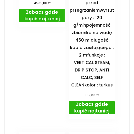
przed
zł
4535,00
przegrzaniemwyrzut
Zobacz gdzie
pary : 120
kupić najtaniej
g/minpojemność
zbiornika na wodę
450 mldługość
kabla zasilającego :
2 mfunkcje :
VERTICAL STEAM,
DRIP STOP, ANTI
CALC, SELF
CLEANkolor : turkus
zł
109,00
Zobacz gdzie
kupić najtaniej