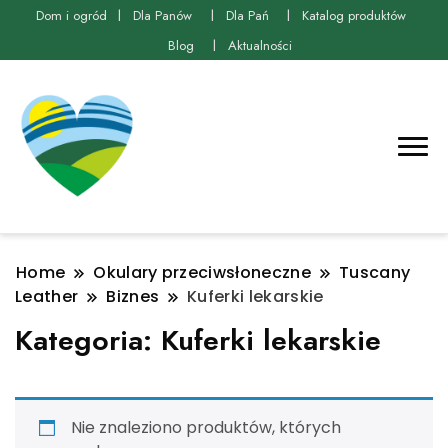
Dom i ogród
Dla Panów
Dla Pań
Katalog produktów
Blog
Aktualności
Home
Okulary przeciwsłoneczne
Tuscany
Leather
Biznes
Kuferki lekarskie
Kategoria:
Kuferki lekarskie
Nie znaleziono produktów, których