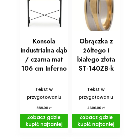
Konsola
Obrączka z
industrialna dąb
żółtego i
/ czarna mat
białego złota
106 cm Inferno
ST-140ZB-k
Tekst w
Tekst w
przygotowaniu
przygotowaniu
zł
zł
889,00
4606,00
Zobacz gdzie
Zobacz gdzie
kupić najtaniej
kupić najtaniej