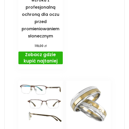
profesjonalną
ochroną dla oczu
przed
promieniowaniem
słonecznym
zł
119,00
Zobacz gdzie
kupić najtaniej