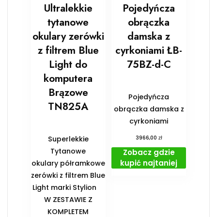
Ultralekkie
Pojedyńcza
tytanowe
obrączka
okulary zerówki
damska z
z filtrem Blue
cyrkoniami ŁB-
Light do
75BZ-d-C
komputera
Brązowe
Pojedyńcza
TN825A
obrączka damska z
cyrkoniami
zł
Superlekkie
3966,00
Tytanowe
Zobacz gdzie
kupić najtaniej
okulary półramkowe
zerówki z filtrem Blue
Light marki Stylion
️W ZESTAWIE Z
KOMPLETEM