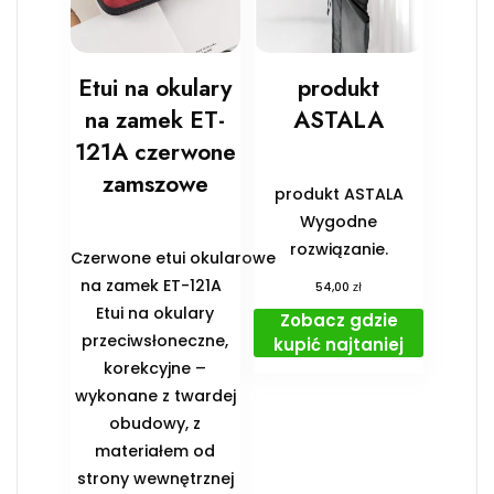
Etui na okulary
produkt
na zamek ET-
ASTALA
121A czerwone
zamszowe
produkt ASTALA
Wygodne
rozwiązanie.
Czerwone etui okularowe
na zamek ET-121A
zł
54,00
Etui na okulary
Zobacz gdzie
przeciwsłoneczne,
kupić najtaniej
korekcyjne –
wykonane z twardej
obudowy, z
materiałem od
strony wewnętrznej