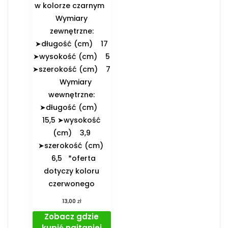
w kolorze czarnym
️Wymiary
zewnętrzne:
➤długość (cm) 17
➤wysokość (cm) 5
➤szerokość (cm) 7
️Wymiary
wewnętrzne:
➤długość (cm)
15,5 ➤wysokość
(cm) 3,9
➤szerokość (cm)
6,5 *oferta
dotyczy koloru
czerwonego
zł
13,00
Zobacz gdzie
kupić najtaniej