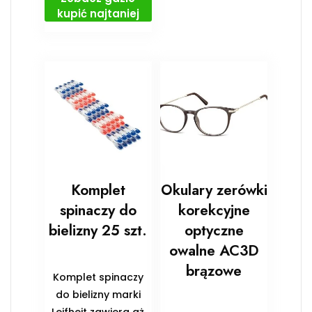
kupić najtaniej
Komplet
Okulary zerówki
spinaczy do
korekcyjne
bielizny 25 szt.
optyczne
owalne AC3D
brązowe
Komplet spinaczy
do bielizny marki
Leifheit zawiera aż