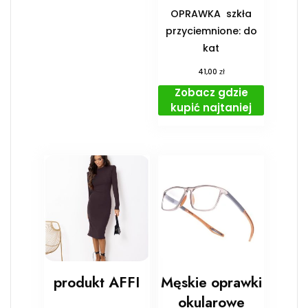
OPRAWKA ️ szkła
przyciemnione: do
kat
zł
41,00
Zobacz gdzie
kupić najtaniej
produkt AFFI
Męskie oprawki
okularowe