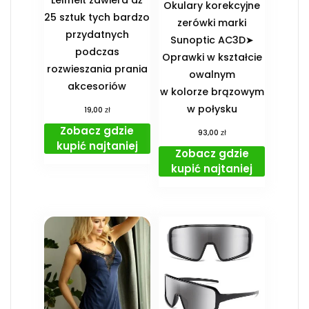
Okulary korekcyjne
25 sztuk tych bardzo
zerówki marki
przydatnych
Sunoptic AC3D➤
podczas
Oprawki w kształcie
rozwieszania prania
owalnym
akcesoriów
w kolorze brązowym
w połysku
zł
19,00
Zobacz gdzie
zł
93,00
kupić najtaniej
Zobacz gdzie
kupić najtaniej