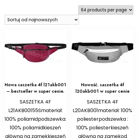
najnowszych
Nowa saszetka 4f l21akb001
Nowość. saszetka 4f
– bestseller w super cenie.
l20akb001 w super cenie
SASZETKA 4F
SASZETKA 4F
L21AKB00155Smateriał:
L20AKB001materiał: 100%
100% poliamidpodszewka:
poliesterpodszewka :
100% poliamidkieszeń
100% poliesterkieszeń
główna na zamekkieszeń
główna na zamekod