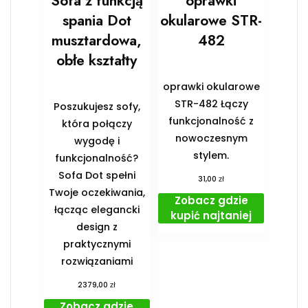
Sofa z funkcją
oprawki
spania Dot
okularowe STR-
musztardowa,
482
obłe kształty
oprawki okularowe
STR-482 Łączy
Poszukujesz sofy,
funkcjonalność z
która połączy
nowoczesnym
wygodę i
stylem.
funkcjonalność?
Sofa Dot spełni
zł
31,00
Twoje oczekiwania,
Zobacz gdzie
łącząc elegancki
kupić najtaniej
design z
praktycznymi
rozwiązaniami
zł
2379,00
Zobacz gdzie