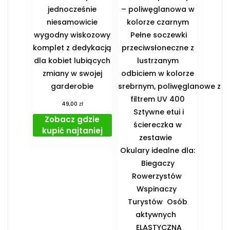
jednocześnie
– poliwęglanowa w
niesamowicie
kolorze czarnym
wygodny wiskozowy
Pełne soczewki
komplet z dedykacją
przeciwsłoneczne z
dla kobiet lubiących
lustrzanym
zmiany w swojej
odbiciem w kolorze
garderobie
srebrnym, poliwęglanowe z
filtrem UV 400
zł
49,00
Sztywne etui i
Zobacz gdzie
ściereczka w
kupić najtaniej
zestawie
️Okulary idealne dla:
️ Biegaczy ️
Rowerzystów ️
Wspinaczy ️
Turystów ️ Osób
aktywnych
️ ELASTYCZNA