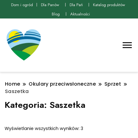
Dom i ogród
Dla Panów
Dla Pań
Katalog produktów
Blog
Aktualności
Home
Okulary przeciwsłoneczne
Sprzet
Saszetka
Kategoria:
Saszetka
Posortowane
Wyświetlanie wszystkich wyników: 3
według