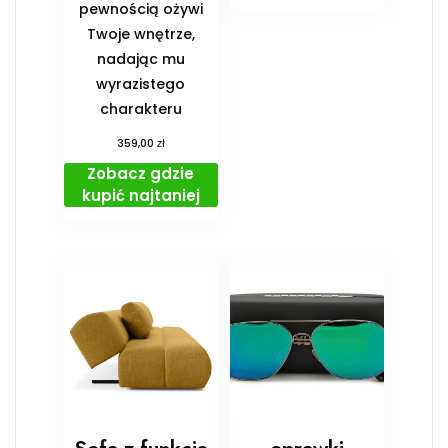
pewnością ożywi
Twoje wnętrze,
nadając mu
wyrazistego
charakteru
zł
359,00
Zobacz gdzie
kupić najtaniej