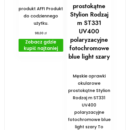
prostokątne
produkt AFFI Produkt
Stylion Rodzaj
do codziennego
m ST331
użytku.
UV400
zł
98,00
polaryzacyjne
Zobacz gdzie
fotochromowe
kupić najtaniej
blue light szary
Męskie oprawki
okularowe
prostokątne Stylion
Rodzaj m ST331
UV400
polaryzacyjne
fotochromowe blue
light szary To