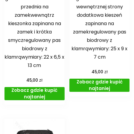
przednia na
wewnętrznej strony
zamekwewnątrz
dodatkowa kieszeń
kieszonka zapinana na
zapinana na
zamek i krótka
zamekregulowany pas
smyczregulowany pas
biodrowy z
biodrowy z
klamrąwymiary: 25 x 9 x
klamrąwymiary: 22 x 6,5 x
7 cm
13 cm
zł
45,00
zł
45,00
Zobacz gdzie kupić
najtaniej
Zobacz gdzie kupić
najtaniej