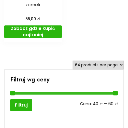
zamek
zł
55,00
Zobacz gdzie kupić
najtaniej
Filtruj wg ceny
Cen
Cen
Cena:
40 zł
—
60 zł
Filtruj
min
max