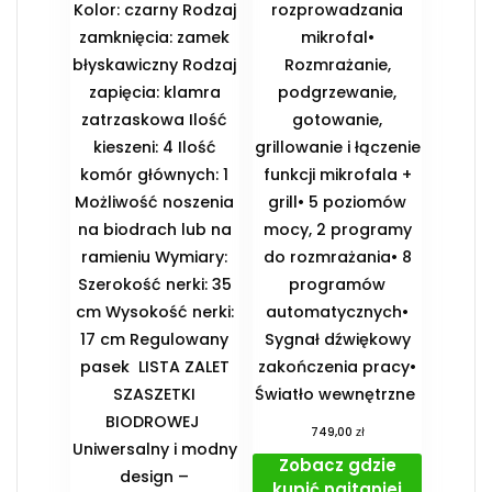
Kolor: czarny Rodzaj
rozprowadzania
zamknięcia: zamek
mikrofal•
błyskawiczny Rodzaj
Rozmrażanie,
zapięcia: klamra
podgrzewanie,
zatrzaskowa Ilość
gotowanie,
kieszeni: 4 Ilość
grillowanie i łączenie
komór głównych: 1
funkcji mikrofala +
Możliwość noszenia
grill• 5 poziomów
na biodrach lub na
mocy, 2 programy
ramieniu Wymiary:
do rozmrażania• 8
Szerokość nerki: 35
programów
cm Wysokość nerki:
automatycznych•
17 cm Regulowany
Sygnał dźwiękowy
pasek ️ LISTA ZALET
zakończenia pracy•
SZASZETKI
Światło wewnętrzne
BIODROWEJ ️
zł
749,00
Uniwersalny i modny
Zobacz gdzie
design –
kupić najtaniej