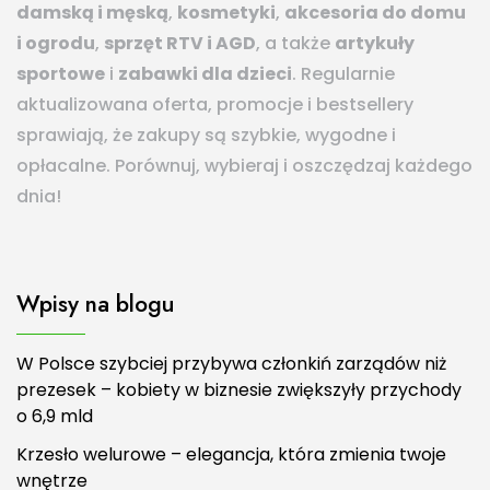
damską i męską
,
kosmetyki
,
akcesoria do domu
i ogrodu
,
sprzęt RTV i AGD
, a także
artykuły
sportowe
i
zabawki dla dzieci
. Regularnie
aktualizowana oferta, promocje i bestsellery
sprawiają, że zakupy są szybkie, wygodne i
opłacalne. Porównuj, wybieraj i oszczędzaj każdego
dnia!
Wpisy na blogu
W Polsce szybciej przybywa członkiń zarządów niż
prezesek – kobiety w biznesie zwiększyły przychody
o 6,9 mld
Krzesło welurowe – elegancja, która zmienia twoje
wnętrze