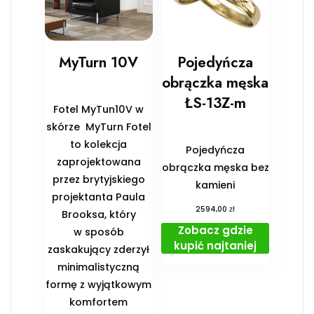
MyTurn 10V
Pojedyńcza
obrączka męska
ŁS-13Z-m
Fotel MyTun10V w
skórze MyTurn Fotel
to kolekcja
Pojedyńcza
zaprojektowana
obrączka męska bez
przez brytyjskiego
kamieni
projektanta Paula
zł
2594,00
Brooksa, który
Zobacz gdzie
w sposób
kupić najtaniej
zaskakujący zderzył
minimalistyczną
formę z wyjątkowym
komfortem