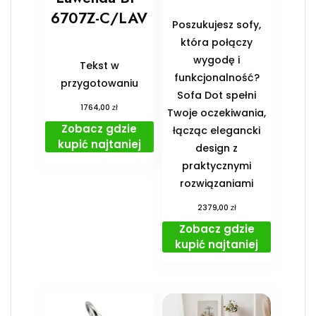
6707Z-C/LAV
Poszukujesz sofy,
która połączy
wygodę i
Tekst w
funkcjonalność?
przygotowaniu
Sofa Dot spełni
zł
1764,00
Twoje oczekiwania,
Zobacz gdzie
łącząc elegancki
kupić najtaniej
design z
praktycznymi
rozwiązaniami
zł
2379,00
Zobacz gdzie
kupić najtaniej