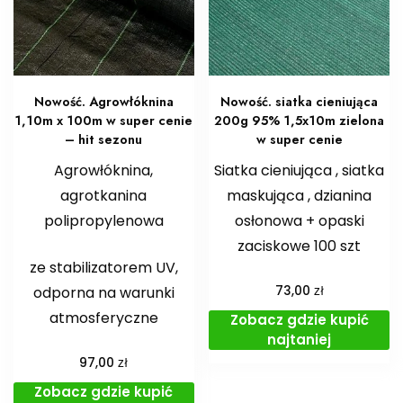
Nowość. Agrowłóknina
Nowość. siatka cieniująca
1,10m x 100m w super cenie
200g 95% 1,5x10m zielona
– hit sezonu
w super cenie
Agrowłóknina,
Siatka cieniująca , siatka
agrotkanina
maskująca , dzianina
polipropylenowa
osłonowa + opaski
zaciskowe 100 szt
ze stabilizatorem UV,
zł
odporna na warunki
73,00
atmosferyczne
Zobacz gdzie kupić
najtaniej
zł
97,00
Zobacz gdzie kupić