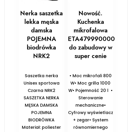
Nerka saszetka
Nowość.
lekka męska
Kuchenka
damska
mikrofalowa
POJEMNA
ETA479990000
biodrówka
do zabudowy w
NRK2
super cenie
Saszetka nerka
• Moc mikrofali 800
Unisex sportowa
W• Moc grilla 1000
Czarna NRK2
W• Pojemność 20 l •
SASZETKA NERKA
Sterowanie
MĘSKA DAMSKA
mechaniczne•
POJEMNA
Cyfrowy wyświetlacz
BIODRÓWKA
+ zegar• System
Materiał: poliester
równomiernego