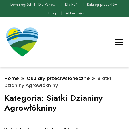
Dom i ogród
Dla Panów
Dla Pań
Katalog produktów
Blog
Aktualności
Home
Okulary przeciwsłoneczne
Siatki
Dzianiny Agrowłókniny
Kategoria:
Siatki Dzianiny
Agrowłókniny