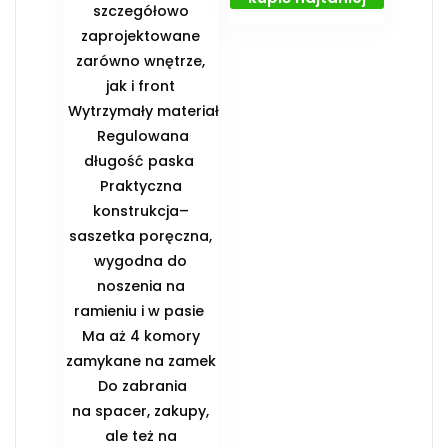
szczegółowo
zaprojektowane
zarówno wnętrze,
jak i front
️ Wytrzymały materiał
️ Regulowana
długość paska ️
Praktyczna
konstrukcja–
saszetka poręczna,
wygodna do
noszenia na
ramieniu i w pasie ️
Ma aż 4 komory
zamykane na zamek
️ Do zabrania
na spacer, zakupy,
ale też na