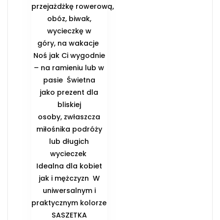
przejażdżkę rowerową,
obóz, biwak,
wycieczkę w
góry, na wakacje ️
Noś jak Ci wygodnie
– na ramieniu lub w
pasie ️ Świetna
jako prezent dla
bliskiej
osoby, zwłaszcza
miłośnika podróży
lub długich
wycieczek ️
Idealna dla kobiet
jak i mężczyzn ️ W
uniwersalnym i
praktycznym kolorze
️SASZETKA