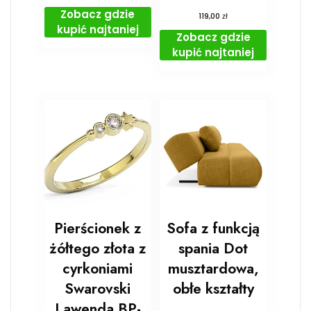
Zobacz gdzie
zł
119,00
kupić najtaniej
Zobacz gdzie
kupić najtaniej
Pierścionek z
Sofa z funkcją
żółtego złota z
spania Dot
cyrkoniami
musztardowa,
Swarovski
obłe kształty
Lawenda BP-