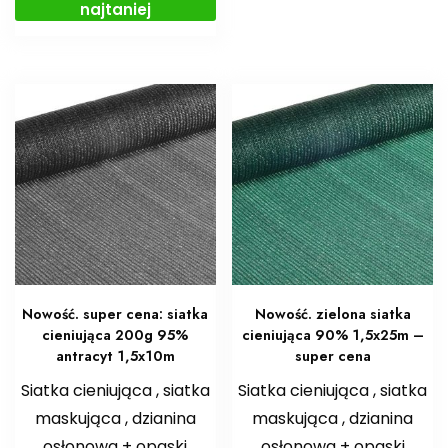
najtaniej
Nowość. super cena: siatka
Nowość. zielona siatka
cieniująca 200g 95%
cieniująca 90% 1,5x25m –
antracyt 1,5x10m
super cena
Siatka cieniująca , siatka
Siatka cieniująca , siatka
maskująca , dzianina
maskująca , dzianina
osłonowa + opaski
osłonowa + opaski