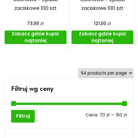
zaciskowe 100 szt
zaciskowe 100 szt
zł
zł
73,00
121,00
Zobacz gdzie kupić
Zobacz gdzie kupić
najtaniej
najtaniej
Filtruj wg ceny
Cen
Cen
Cena:
70 zł
—
150 zł
Filtruj
min
max