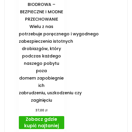
BIODROWA –
BEZPIECZNE I MODNE
PRZECHOWANIE️
Wielu z nas
potrzebuje poręcznego i wygodnego
zabezpieczenia istotnych
drobiazgów, który
podczas każdego
naszego pobytu
poza
domem zapobiegnie
ich
zabrudzeniu, uszkodzeniu czy
zaginięciu
zł
37,00
Zobacz gdzie
kupić najtaniej