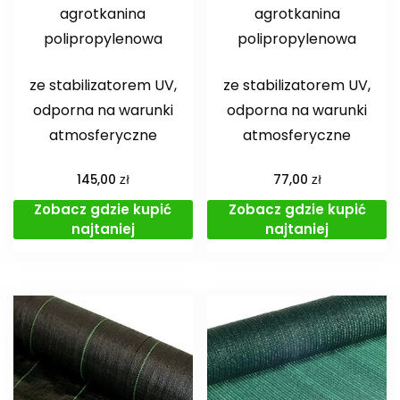
agrotkanina
agrotkanina
polipropylenowa
polipropylenowa
ze stabilizatorem UV,
ze stabilizatorem UV,
odporna na warunki
odporna na warunki
atmosferyczne
atmosferyczne
zł
zł
145,00
77,00
Zobacz gdzie kupić
Zobacz gdzie kupić
najtaniej
najtaniej