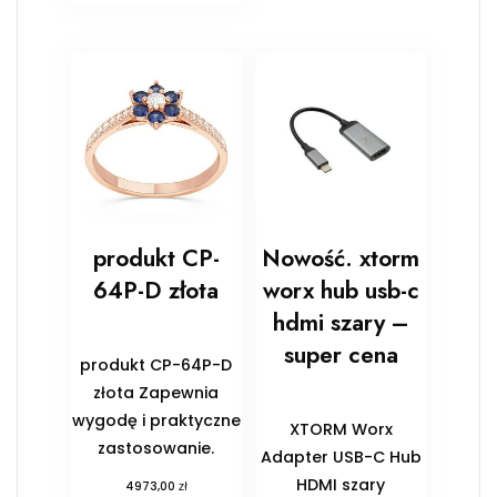
produkt CP-
Nowość. xtorm
64P-D złota
worx hub usb-c
hdmi szary –
super cena
produkt CP-64P-D
złota Zapewnia
wygodę i praktyczne
XTORM Worx
zastosowanie.
Adapter USB-C Hub
HDMI szary
zł
4973,00