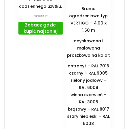
codziennego użytku.
Brama
ogrodzeniowa typ
zł
329,00
VERTIGO – 4,00 x
Zobacz gdzie
1,50 m
kupić najtaniej
ocynkowana i
malowana
proszkowo na kolor:
antracyt – RAL 7016
czarny – RAL 9005
zielony jodłowy –
RAL 6009
winna czerwień –
RAL 3005
brązowy – RAL 8017
szary niebieski – RAL
5008