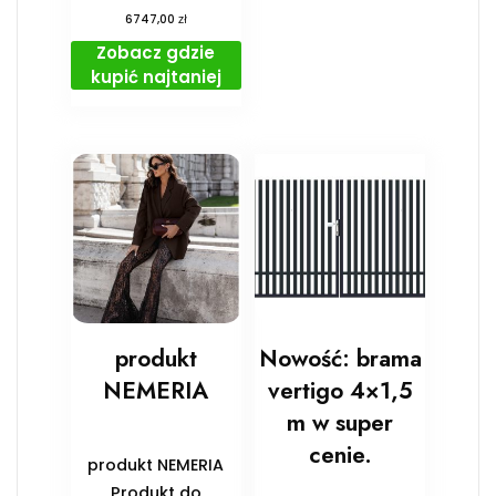
zł
6747,00
Zobacz gdzie
kupić najtaniej
produkt
Nowość: brama
NEMERIA
vertigo 4×1,5
m w super
cenie.
produkt NEMERIA
Produkt do