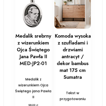
Medalik srebrny
Komoda wysoka
z wizerunkiem
z szufladami i
Ojca Świętego
drzwiami
Jana Pawła II
antracyt /
MED-JP2-01
dekor bambus
mat 175 cm
Sumatra
Medalik z
wizerunkiem Ojca
Świętego jana Pawła
Tekst w
II
przygotowaniu
zł
98,00