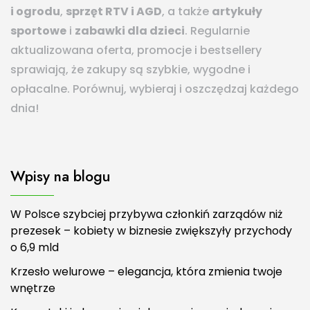
i ogrodu
,
sprzęt RTV i AGD
, a także
artykuły
sportowe
i
zabawki dla dzieci
. Regularnie
aktualizowana oferta, promocje i bestsellery
sprawiają, że zakupy są szybkie, wygodne i
opłacalne. Porównuj, wybieraj i oszczędzaj każdego
dnia!
Wpisy na blogu
W Polsce szybciej przybywa członkiń zarządów niż
prezesek – kobiety w biznesie zwiększyły przychody
o 6,9 mld
Krzesło welurowe – elegancja, która zmienia twoje
wnętrze