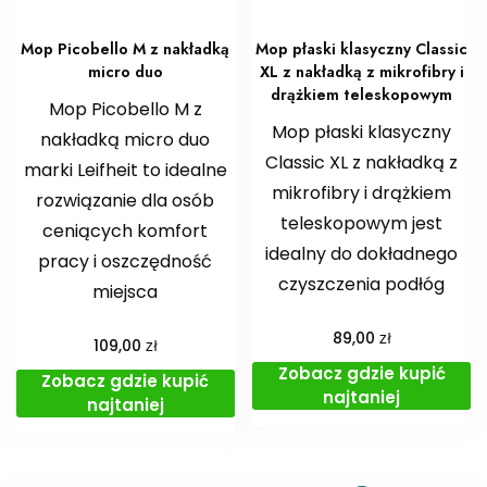
Mop Picobello M z nakładką
Mop płaski klasyczny Classic
micro duo
XL z nakładką z mikrofibry i
drążkiem teleskopowym
Mop Picobello M z
Mop płaski klasyczny
nakładką micro duo
Classic XL z nakładką z
marki Leifheit to idealne
mikrofibry i drążkiem
rozwiązanie dla osób
teleskopowym jest
ceniących komfort
idealny do dokładnego
pracy i oszczędność
czyszczenia podłóg
miejsca
zł
89,00
zł
109,00
Zobacz gdzie kupić
Zobacz gdzie kupić
najtaniej
najtaniej