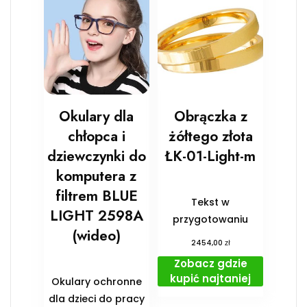
Okulary dla
Obrączka z
chłopca i
żółtego złota
dziewczynki do
ŁK-01-Light-m
komputera z
filtrem BLUE
Tekst w
LIGHT 2598A
przygotowaniu
(wideo)
zł
2454,00
Zobacz gdzie
kupić najtaniej
Okulary ochronne
dla dzieci do pracy