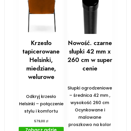
Krzesło
Nowość. czarne
tapicerowane
słupki 42 mm x
Helsinki,
260 cm w super
miedziane,
cenie
welurowe
Słupki ogrodzeniowe
– średnica 42 mm ,
Odkryj krzesło
wysokość 260 cm
Helsinki – połączenie
Ocynkowane i
stylu i komfortu
malowane
zł
579,00
proszkowo na kolor
Zobacz gdzie