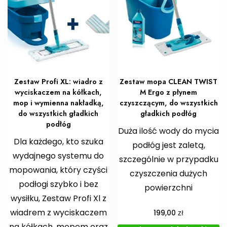
Zestaw Profi XL: wiadro z
Zestaw mopa CLEAN TWIST
wyciskaczem na kółkach,
M Ergo z płynem
mop i wymienna nakładką,
czyszczącym, do wszystkich
do wszystkich gładkich
gładkich podłóg
podłóg
Duża ilość wody do mycia
Dla każdego, kto szuka
podłóg jest zaletą,
wydajnego systemu do
szczególnie w przypadku
mopowania, który czyści
czyszczenia dużych
podłogi szybko i bez
powierzchni
wysiłku, Zestaw Profi Xl z
wiadrem z wyciskaczem
zł
199,00
na kółkach, mopem oraz