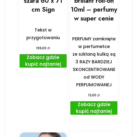
szara 60 x 71
brillant roll-on
cm Sign
10ml – perfumy
w super cenie
Tekst w
przygotowaniu
PERFUMY zamknięte
w perfumetce
zł
199,00
ze szklaną kulką są
Zobacz gdzie
3 RAZY BARDZIEJ
kupić najtaniej
SKONCENTROWANE
od WODY
PERFUMOWANEJ
zł
13,00
Zobacz gdzie
kupić najtaniej