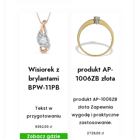
Wisiorek z
produkt AP-
brylantami
1006ZB złota
BPW-11PB
produkt AP-1006ZB
złota Zapewnia
Tekst w
wygodę i praktyczne
przygotowaniu
zastosowanie.
zł
9362,00
zł
2729,00
Zobacz gdzie