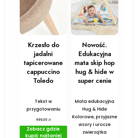
Krzesło do
Nowość.
jadalni
Edukacyjna
tapicerowane
mata skip hop
cappuccino
hug & hide w
Toledo
super cenie
Tekst w
Mata edukacyjna
przygotowaniu
Hug & Hide
Kolorowe, przyjazne
zł
499,00
wzory i urocze
Zobacz gdzie
zwierzątka
kupić najtaniej