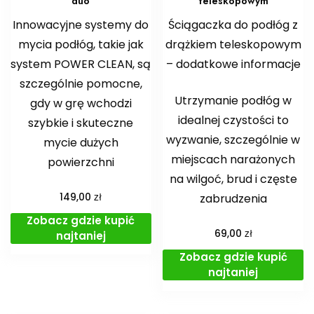
duo
teleskopowym
Innowacyjne systemy do
Ściągaczka do podłóg z
mycia podłóg, takie jak
drążkiem teleskopowym
system POWER CLEAN, są
– dodatkowe informacje
szczególnie pomocne,
Utrzymanie podłóg w
gdy w grę wchodzi
idealnej czystości to
szybkie i skuteczne
wyzwanie, szczególnie w
mycie dużych
miejscach narażonych
powierzchni
na wilgoć, brud i częste
zł
149,00
zabrudzenia
Zobacz gdzie kupić
zł
69,00
najtaniej
Zobacz gdzie kupić
najtaniej