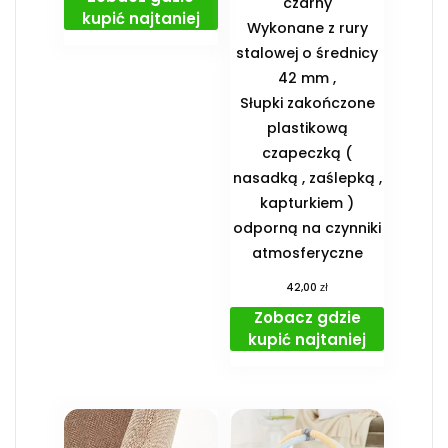
czarny
kupić najtaniej
Wykonane z rury
stalowej o średnicy
42 mm ,
Słupki zakończone
plastikową
czapeczką (
nasadką , zaślepką ,
kapturkiem )
odporną na czynniki
atmosferyczne
zł
42,00
Zobacz gdzie
kupić najtaniej