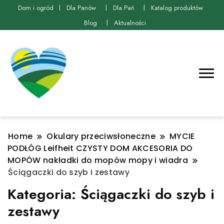
Dom i ogród
Dla Panów
Dla Pań
Katalog produktów
Blog
Aktualności
Home
Okulary przeciwsłoneczne
MYCIE
PODŁÓG Leifheit CZYSTY DOM AKCESORIA DO
MOPÓW nakładki do mopów mopy i wiadra
Ściągaczki do szyb i zestawy
Kategoria:
Ściągaczki do szyb i
zestawy