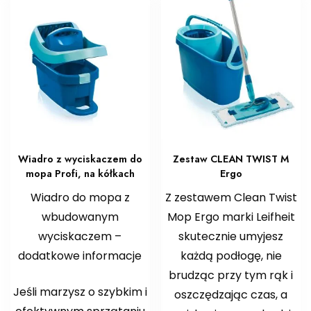
Wiadro z wyciskaczem do
Zestaw CLEAN TWIST M
mopa Profi, na kółkach
Ergo
Wiadro do mopa z
Z zestawem Clean Twist
wbudowanym
Mop Ergo marki Leifheit
wyciskaczem –
skutecznie umyjesz
dodatkowe informacje
każdą podłogę, nie
brudząc przy tym rąk i
Jeśli marzysz o szybkim i
oszczędzając czas, a