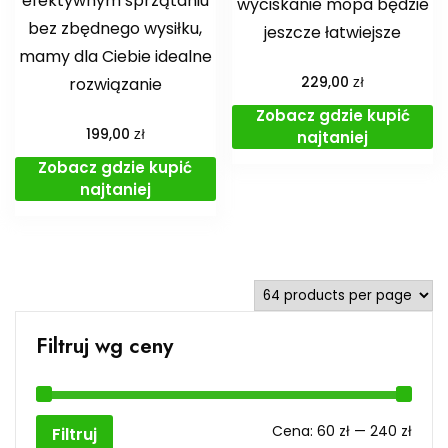
efektywnym sprzątaniu
wyciskanie mopa będzie
bez zbędnego wysiłku,
jeszcze łatwiejsze
mamy dla Ciebie idealne
zł
rozwiązanie
229,00
Zobacz gdzie kupić
zł
199,00
najtaniej
Zobacz gdzie kupić
najtaniej
Filtruj wg ceny
Cen
Cen
Cena:
60 zł
—
240 zł
Filtruj