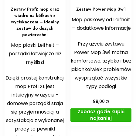
Zestaw Profi: mop oraz
Zestaw Power Mop 3w1
wiadro na kółkach z
Mop paskowy od Leifheit
wyciskaczem – idealny
— dodatkowe informacje
zestaw do dużych
powierzchni
Przy użyciu zestawu
Mop płaski Leifheit –
Power Mop 3w1 można
porządki łatwiejsze niż
komfortowo, szybko i bez
myślisz!
jakichkolwiek problemów
Dzięki prostej konstrukcji
wysprzątać wszystkie
mop Profi XL jest
typy podłogi
intuicyjny w użyciu –
zł
99,00
domowe porządki stają
Zobacz gdzie kupić
się przyjemnością, a
najtaniej
satysfakcja z wykonanej
pracy to pewnik!