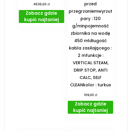
przed
zł
4535,00
przegrzaniemwyrzut
Zobacz gdzie
pary : 120
kupić najtaniej
g/minpojemność
zbiornika na wodę
450 mldługość
kabla zasilającego :
2 mfunkcje :
VERTICAL STEAM,
DRIP STOP, ANTI
CALC, SELF
CLEANkolor : turkus
zł
109,00
Zobacz gdzie
kupić najtaniej