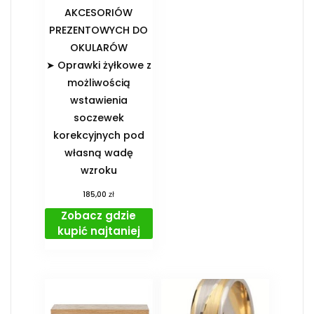
AKCESORIÓW
PREZENTOWYCH DO
OKULARÓW️
➤ Oprawki żyłkowe z
możliwością
wstawienia
soczewek
korekcyjnych pod
własną wadę
wzroku
zł
185,00
Zobacz gdzie
kupić najtaniej