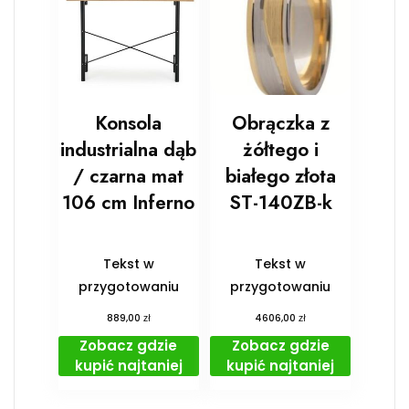
Konsola
Obrączka z
industrialna dąb
żółtego i
/ czarna mat
białego złota
106 cm Inferno
ST-140ZB-k
Tekst w
Tekst w
przygotowaniu
przygotowaniu
zł
zł
889,00
4606,00
Zobacz gdzie
Zobacz gdzie
kupić najtaniej
kupić najtaniej