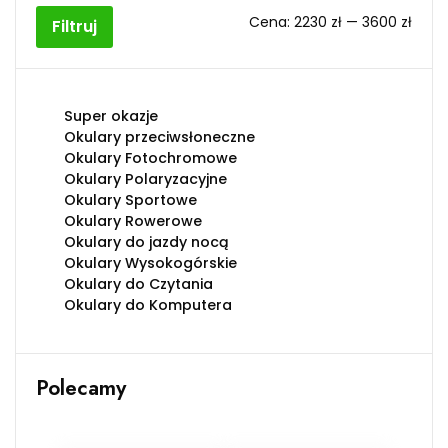
Cen
Cen
Cena:
2230 zł
—
3600 zł
Filtruj
min
max
Super okazje
Okulary przeciwsłoneczne
Okulary Fotochromowe
Okulary Polaryzacyjne
Okulary Sportowe
Okulary Rowerowe
Okulary do jazdy nocą
Okulary Wysokogórskie
Okulary do Czytania
Okulary do Komputera
Polecamy