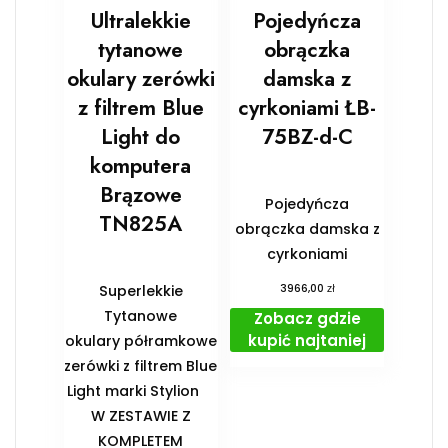
Ultralekkie
Pojedyńcza
tytanowe
obrączka
okulary zerówki
damska z
z filtrem Blue
cyrkoniami ŁB-
Light do
75BZ-d-C
komputera
Brązowe
Pojedyńcza
TN825A
obrączka damska z
cyrkoniami
zł
Superlekkie
3966,00
Tytanowe
Zobacz gdzie
kupić najtaniej
okulary półramkowe
zerówki z filtrem Blue
Light marki Stylion
️W ZESTAWIE Z
KOMPLETEM