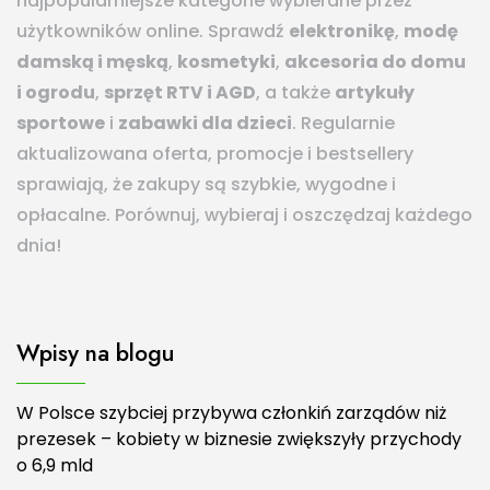
najpopularniejsze kategorie wybierane przez
użytkowników online. Sprawdź
elektronikę
,
modę
damską i męską
,
kosmetyki
,
akcesoria do domu
i ogrodu
,
sprzęt RTV i AGD
, a także
artykuły
sportowe
i
zabawki dla dzieci
. Regularnie
aktualizowana oferta, promocje i bestsellery
sprawiają, że zakupy są szybkie, wygodne i
opłacalne. Porównuj, wybieraj i oszczędzaj każdego
dnia!
Wpisy na blogu
W Polsce szybciej przybywa członkiń zarządów niż
prezesek – kobiety w biznesie zwiększyły przychody
o 6,9 mld