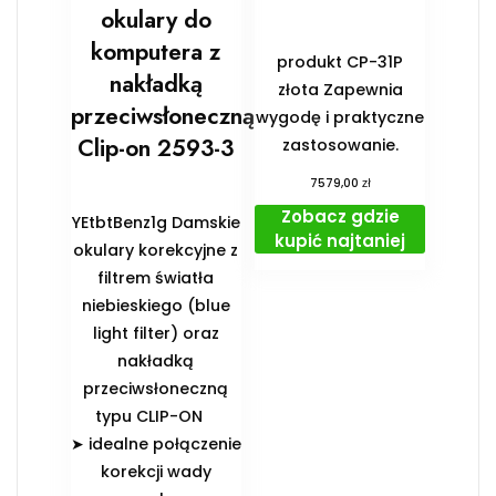
okulary do
komputera z
produkt CP-31P
nakładką
złota Zapewnia
przeciwsłoneczną
wygodę i praktyczne
Clip-on 2593-3
zastosowanie.
zł
7579,00
Zobacz gdzie
YEtbtBenz1g Damskie
kupić najtaniej
okulary korekcyjne z
filtrem światła
niebieskiego (blue
light filter) oraz
nakładką
przeciwsłoneczną
typu CLIP-ON
➤ idealne połączenie
korekcji wady