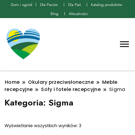
Dom i ogród
Dla Panów
Dla Pań
Katalog produktów
Blog
Aktualności
Home
Okulary przeciwsłoneczne
Meble
recepcyjne
Sofy i fotele recepcyjne
Sigma
Kategoria:
Sigma
Posortowane
Wyświetlanie wszystkich wyników: 3
według