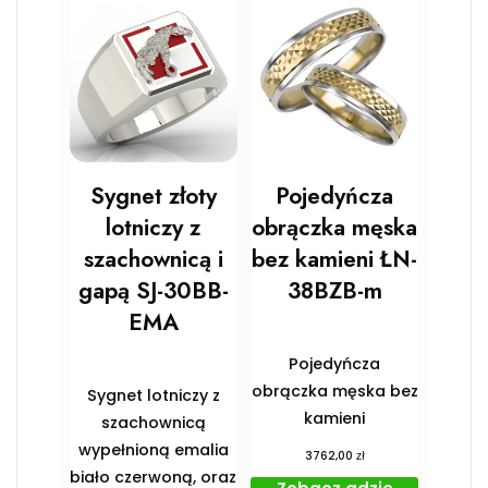
Sygnet złoty
Pojedyńcza
lotniczy z
obrączka męska
szachownicą i
bez kamieni ŁN-
gapą SJ-30BB-
38BZB-m
EMA
Pojedyńcza
obrączka męska bez
Sygnet lotniczy z
kamieni
szachownicą
wypełnioną emalia
zł
3762,00
biało czerwoną, oraz