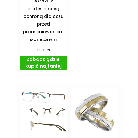
wzroku z
profesjonalną
ochroną dla oczu
przed
promieniowaniem
słonecznym
zł
119,00
Zobacz gdzie
kupić najtaniej