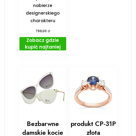
nabierze
designerskiego
charakteru
zł
799,00
Zobacz gdzie
kupić najtaniej
Bezbarwne
produkt CP-31P
damskie kocie
złota