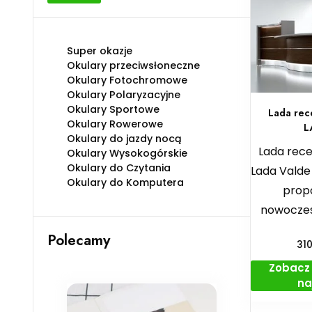
min
max
Super okazje
Okulary przeciwsłoneczne
Okulary Fotochromowe
Okulary Polaryzacyjne
Okulary Sportowe
Lada rec
Okulary Rowerowe
L
Okulary do jazdy nocą
Lada rec
Okulary Wysokogórskie
Okulary do Czytania
Lada Valde
Okulary do Komputera
prop
nowocze
Polecamy
31
Zobacz 
na