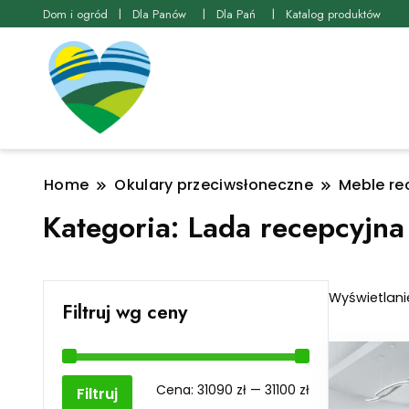
Dom i ogród
Dla Panów
Dla Pań
Katalog produktów
Home
Okulary przeciwsłoneczne
Meble re
Kategoria:
Lada recepcyjna
Wyświetlani
Filtruj wg ceny
Cena
Cena
Cena:
31090 zł
—
31100 zł
Filtruj