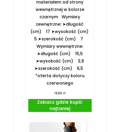
materiałem od strony
wewnętrznej w kolorze
czarnym ️Wymiary
zewnętrzne: ➤długość
(cm) 17 ➤wysokość (cm)
5 ➤szerokość (cm) 7
️Wymiary wewnętrzne:
➤długość (cm) 15,5
➤wysokość (cm) 3,9
➤szerokość (cm) 6,5
*oferta dotyczy koloru
czerwonego
zł
13,00
Zobacz gdzie kupić
najtaniej