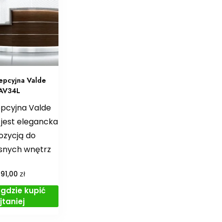
epcyjna Valde
AV34L
epcyjna Valde
 jest elegancka
ozycją do
snych wnętrz
zł
091,00
gdzie kupić
jtaniej