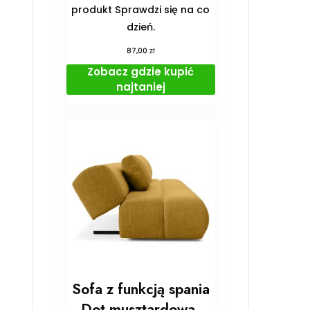
produkt Sprawdzi się na co
dzień.
zł
87,00
Zobacz gdzie kupić
najtaniej
Sofa z funkcją spania
Dot musztardowa,