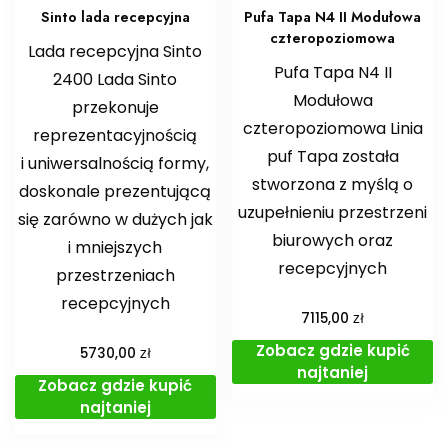
Sinto lada recepcyjna
Pufa Tapa N4 II Modułowa
czteropoziomowa
Lada recepcyjna Sinto
Pufa Tapa N4 II
2400 Lada Sinto
Modułowa
przekonuje
czteropoziomowa Linia
reprezentacyjnością
puf Tapa została
i uniwersalnością formy,
stworzona z myślą o
doskonale prezentującą
uzupełnieniu przestrzeni
się zarówno w dużych jak
biurowych oraz
i mniejszych
recepcyjnych
przestrzeniach
recepcyjnych
zł
7115,00
Zobacz gdzie kupić
zł
5730,00
najtaniej
Zobacz gdzie kupić
najtaniej