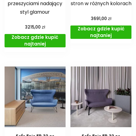
przeszyciami nadający
stron w różnych kolorach
styl glamour
zł
3691,00
zł
3215,00
Zobacz gdzie kupić
najtaniej
Zobacz gdzie kupić
najtaniej