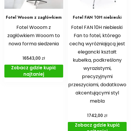
Fotel Wooom z zagłówkiem
Fotel FAN 10H niebieski
Fotel Wooom z
Fotel FAN 10H niebieski
zagłówkiem Wooom to
Fan to fotel, którego
nowa forma siedzenia
cechą wyróżniającą jest
elegancki kształt
zł
16543,00
kubełka, podkreślony
Zobacz gdzie kupić
wyrazistymi,
najtaniej
precyzyjnymi
przeszyciami, dodatkowo
akcentującymi styl
mebla
zł
1742,00
Zobacz gdzie kupić