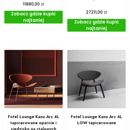
zł
11880,00
zł
27211,00
Zobacz gdzie kupić
najtaniej
Zobacz gdzie kupić
najtaniej
Fotel Lounge Kanu Arc 4L
Fotel Lounge Kanu Arc 4L
tapicerowane oparcie i
LGW tapicerowane
siedzisko na stalowych