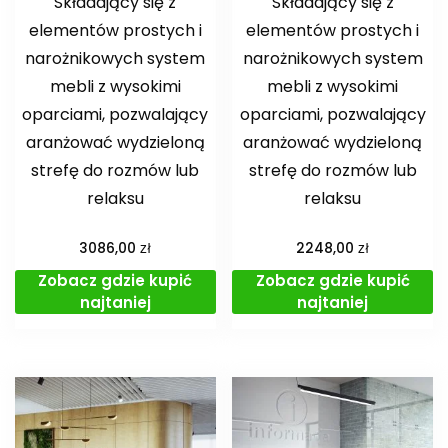
Składający się z
Składający się z
elementów prostych i
elementów prostych i
narożnikowych system
narożnikowych system
mebli z wysokimi
mebli z wysokimi
oparciami, pozwalający
oparciami, pozwalający
aranżować wydzieloną
aranżować wydzieloną
strefę do rozmów lub
strefę do rozmów lub
relaksu
relaksu
zł
zł
3086,00
2248,00
Zobacz gdzie kupić
Zobacz gdzie kupić
najtaniej
najtaniej