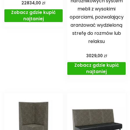
narożnikowych system
zł
22834,00
mebli z wysokimi
Zobacz gdzie kupić
oparciami, pozwalający
najtaniej
aranżować wydzieloną
strefę do rozmów lub
relaksu
zł
3029,00
Zobacz gdzie kupić
najtaniej