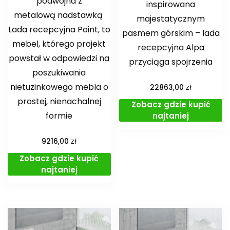
podwójna z
inspirowana
metalową nadstawką
majestatycznym
Lada recepcyjna Point, to
pasmem górskim – lada
mebel, którego projekt
recepcyjna Alpa
powstał w odpowiedzi na
przyciąga spojrzenia
poszukiwania
nietuzinkowego mebla o
zł
22863,00
prostej, nienachalnej
Zobacz gdzie kupić
formie
najtaniej
zł
9216,00
Zobacz gdzie kupić
najtaniej