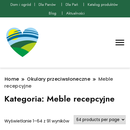
Dom i ogród
Dla Panów
Dla Pań
Katalog produktów
Blog
Aktualności
Home
Okulary przeciwsłoneczne
Meble
recepcyjne
Kategoria:
Meble recepcyjne
Posortowane
Wyświetlanie 1–64 z 91 wyników
według