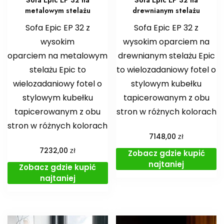
Sofa Epic EP 32 na
Sofa Epic EP 32 na
metalowym stelażu
drewnianym stelażu
Sofa Epic EP 32 z
Sofa Epic EP 32 z
wysokim
wysokim oparciem na
oparciem na metalowym
drewnianym stelażu Epic
stelażu Epic to
to wielozadaniowy fotel o
wielozadaniowy fotel o
stylowym kubełku
stylowym kubełku
tapicerowanym z obu
tapicerowanym z obu
stron w różnych kolorach
stron w różnych kolorach
zł
7148,00
zł
7232,00
Zobacz gdzie kupić
najtaniej
Zobacz gdzie kupić
najtaniej