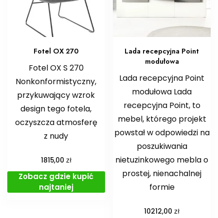
Fotel OX 270
Lada recepcyjna Point
modułowa
Fotel OX S 270
Lada recepcyjna Point
Nonkonformistyczny,
modułowa Lada
przykuwający wzrok
recepcyjna Point, to
design tego fotela,
mebel, którego projekt
oczyszcza atmosferę
powstał w odpowiedzi na
z nudy
poszukiwania
nietuzinkowego mebla o
zł
1815,00
prostej, nienachalnej
Zobacz gdzie kupić
formie
najtaniej
zł
10212,00