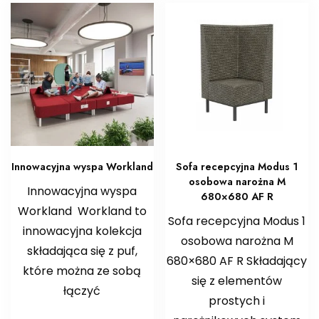
Innowacyjna wyspa Workland
Sofa recepcyjna Modus 1
osobowa narożna M
Innowacyjna wyspa
680×680 AF R
Workland Workland to
Sofa recepcyjna Modus 1
innowacyjna kolekcja
osobowa narożna M
składająca się z puf,
680×680 AF R Składający
które można ze sobą
się z elementów
łączyć
prostych i