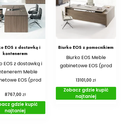
ko EOS z dostawką i
Biurko EOS z pomocnikiem
kontenerem
Biurko EOS Meble
o EOS z dostawką i
gabinetowe EOS (prod
ntenerem Meble
netowe EOS (prod
zł
13101,00
Zobacz gdzie kupić
zł
8767,00
najtaniej
bacz gdzie kupić
najtaniej