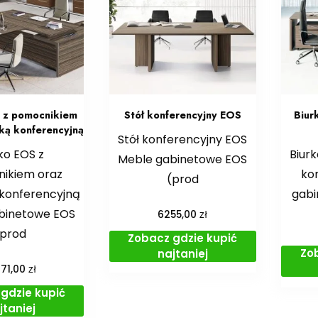
 z pomocnikiem
Stół konferencyjny EOS
Biur
ką konferencyjną
Stół konferencyjny EOS
ko EOS z
Biurk
Meble gabinetowe EOS
ikiem oraz
ko
(prod
konferencyjną
gabi
binetowe EOS
zł
6255,00
(prod
Zobacz gdzie kupić
Zo
najtaniej
zł
371,00
gdzie kupić
jtaniej