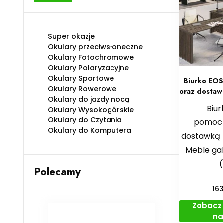
min
max
Super okazje
Okulary przeciwsłoneczne
Okulary Fotochromowe
Okulary Polaryzacyjne
Okulary Sportowe
Biurko EOS
Okulary Rowerowe
oraz dostaw
Okulary do jazdy nocą
Biur
Okulary Wysokogórskie
Okulary do Czytania
pomocn
Okulary do Komputera
dostawką 
Meble ga
Polecamy
16
Zobacz 
na