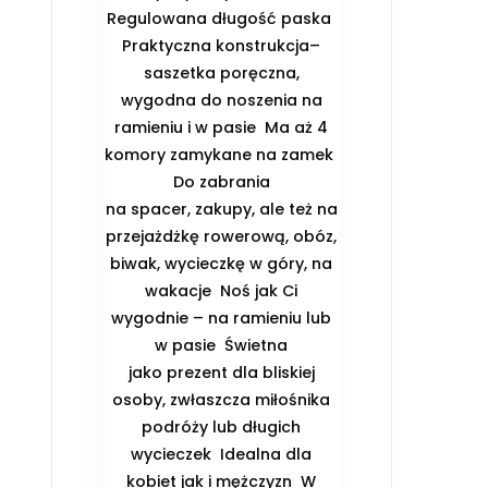
Regulowana długość paska ️
Praktyczna konstrukcja–
saszetka poręczna,
wygodna do noszenia na
ramieniu i w pasie ️ Ma aż 4
komory zamykane na zamek ️
Do zabrania
na spacer, zakupy, ale też na
przejażdżkę rowerową, obóz,
biwak, wycieczkę w góry, na
wakacje ️ Noś jak Ci
wygodnie – na ramieniu lub
w pasie ️ Świetna
jako prezent dla bliskiej
osoby, zwłaszcza miłośnika
podróży lub długich
wycieczek ️ Idealna dla
kobiet jak i mężczyzn ️ W