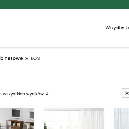
Wszystkie k
abinetowe
EOS
Posortowane
e wszystkich wyników: 4
według
najnowszych