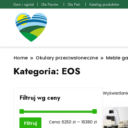
Dom i ogród
Dla Panów
Dla Pań
Katalog produktów
Home
Okulary przeciwsłoneczne
Meble g
Kategoria:
EOS
Wyświetlani
Filtruj wg ceny
Cena
Cena
Cena:
6250 zł
—
16380 zł
Filtruj