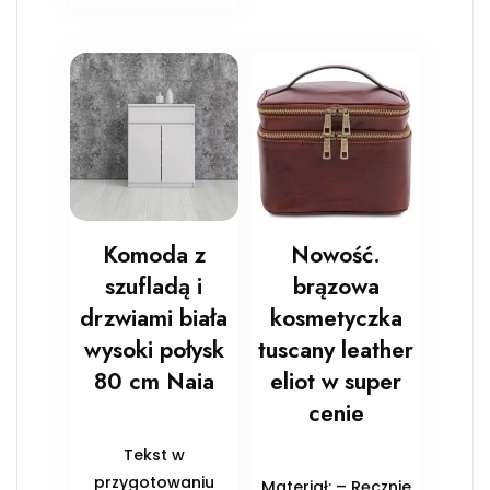
Komoda z
Nowość.
szufladą i
brązowa
drzwiami biała
kosmetyczka
wysoki połysk
tuscany leather
80 cm Naia
eliot w super
cenie
Tekst w
przygotowaniu
Materiał: – Ręcznie