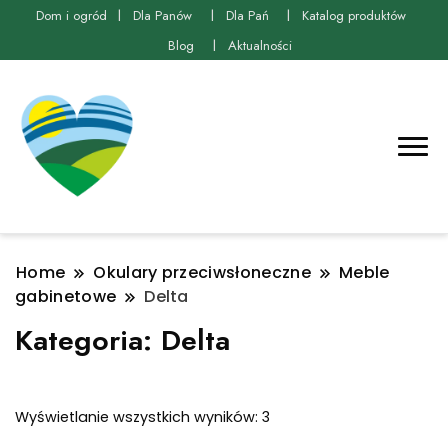
Dom i ogród
Dla Panów
Dla Pań
Katalog produktów
Blog
Aktualności
Home
Okulary przeciwsłoneczne
Meble
gabinetowe
Delta
Kategoria:
Delta
Posortowane
Wyświetlanie wszystkich wyników: 3
według