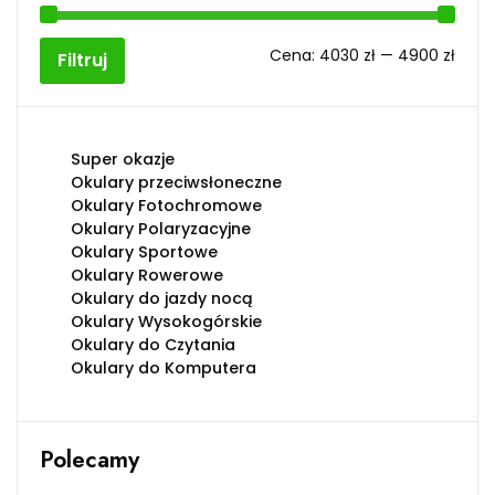
Cen
Cen
Cena:
4030 zł
—
4900 zł
Filtruj
min
max
Super okazje
Okulary przeciwsłoneczne
Okulary Fotochromowe
Okulary Polaryzacyjne
Okulary Sportowe
Okulary Rowerowe
Okulary do jazdy nocą
Okulary Wysokogórskie
Okulary do Czytania
Okulary do Komputera
Polecamy