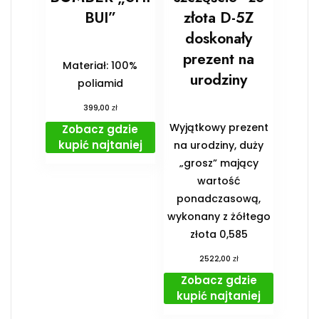
BUI”
złota D-5Z
doskonały
prezent na
Materiał: 100%
urodziny
poliamid
zł
399,00
Wyjątkowy prezent
Zobacz gdzie
kupić najtaniej
na urodziny, duży
„grosz” mający
wartość
ponadczasową,
wykonany z żółtego
złota 0,585
zł
2522,00
Zobacz gdzie
kupić najtaniej