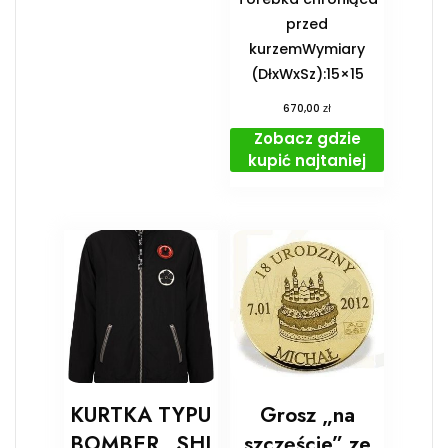
przed
kurzemWymiary
(DłxWxSz):15×15
zł
670,00
Zobacz gdzie
kupić najtaniej
KURTKA TYPU
Grosz „na
BOMBER „SHI
szczęście” ze