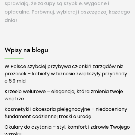
sprawiają, że zakupy są szybkie, wygodne i
opłacalne. Porównuj, wybieraj i oszczędzaj każdego
dnia!
Wpisy na blogu
W Polsce szybciej przybywa członkiń zarządów niż
prezesek – kobiety w biznesie zwiększyły przychody
o 6,9 mld
Krzesło welurowe – elegancja, która zmienia twoje
wnętrze
Kosmetyki i akcesoria pielęgnacyjne – niedoceniony
fundament codziennej troski o urodę
Okulary do czytania – styl, komfort i zdrowie Twojego
wzroku