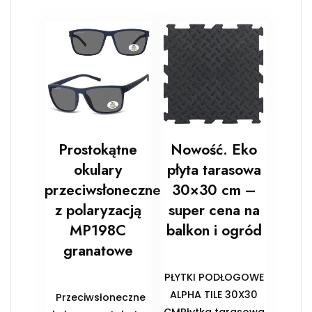
Prostokątne
Nowość. Eko
okulary
płyta tarasowa
przeciwsłoneczne
30×30 cm –
z polaryzacją
super cena na
MP198C
balkon i ogród
granatowe
PŁYTKI PODŁOGOWE
ALPHA TILE 30X30
Przeciwsłoneczne
CMPłytka tarasowa