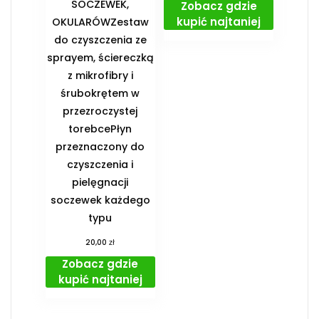
SOCZEWEK,
Zobacz gdzie
kupić najtaniej
OKULARÓWZestaw
do czyszczenia ze
sprayem, ściereczką
z mikrofibry i
śrubokrętem w
przezroczystej
torebcePłyn
przeznaczony do
czyszczenia i
pielęgnacji
soczewek każdego
typu
zł
20,00
Zobacz gdzie
kupić najtaniej