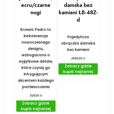
ecru/czarne
damska bez
nogi
kamieni ŁB-48Z-
d
Krzesło Pedro to
kwintesencja
Pojedyńcza
nowoczesnego
obrączka damska
designu,
bez kamieni
wzbogacona o
zł
2595,00
wyjątkowe detale,
Zobacz gdzie
które czynią go
kupić najtaniej
intrygującym
akcentem każdego
pomieszczenia
zł
329,00
Zobacz gdzie
kupić najtaniej