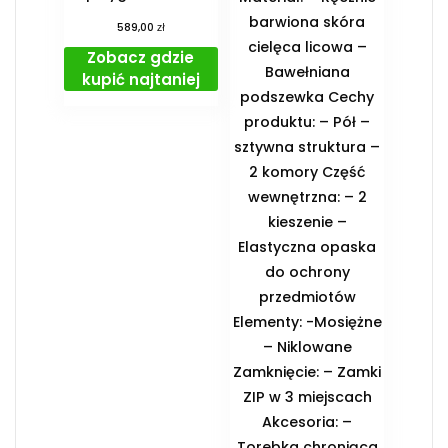
barwiona skóra
zł
589,00
cielęca licowa –
Zobacz gdzie
Bawełniana
kupić najtaniej
podszewka Cechy
produktu: – Pół –
sztywna struktura –
2 komory Część
wewnętrzna: – 2
kieszenie –
Elastyczna opaska
do ochrony
przedmiotów
Elementy: -Mosiężne
– Niklowane
Zamknięcie: – Zamki
ZIP w 3 miejscach
Akcesoria: –
Torebka chroniąca