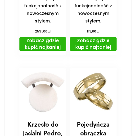
funkcjonalność z
funkcjonalność z
nowoczesnym
nowoczesnym
stylem.
stylem.
zł
zł
2531,00
113,00
Zobacz gdzie
Zobacz gdzie
kupić najtaniej
kupić najtaniej
Krzesło do
Pojedyńcza
jadalni Pedro,
obrączka