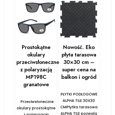
Prostokątne
Nowość. Eko
okulary
płyta tarasowa
przeciwsłoneczne
30×30 cm –
z polaryzacją
super cena na
MP198C
balkon i ogród
granatowe
PŁYTKI PODŁOGOWE
ALPHA TILE 30X30
Przeciwsłoneczne
CMPłytka tarasowa
okulary prostokątne
ALPHA TILE pozwala
z polaryzacją