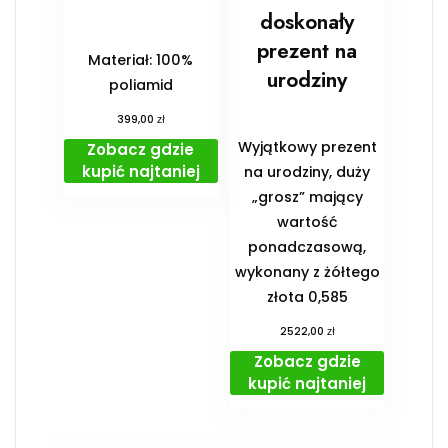
doskonały
prezent na
Materiał: 100%
urodziny
poliamid
zł
399,00
Wyjątkowy prezent
Zobacz gdzie
kupić najtaniej
na urodziny, duży
„grosz” mający
wartość
ponadczasową,
wykonany z żółtego
złota 0,585
zł
2522,00
Zobacz gdzie
kupić najtaniej