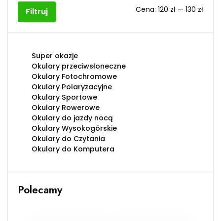
Cen
Cen
Cena:
120 zł
—
130 zł
Filtruj
min
max
Super okazje
Okulary przeciwsłoneczne
Okulary Fotochromowe
Okulary Polaryzacyjne
Okulary Sportowe
Okulary Rowerowe
Okulary do jazdy nocą
Okulary Wysokogórskie
Okulary do Czytania
Okulary do Komputera
Polecamy