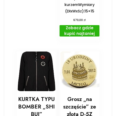
kurzemWymiary
(DłxWxSz):15×15
zł
670,00
Zobacz gdzie
kupić najtaniej
KURTKA TYPU
Grosz „na
BOMBER „SHI
szczęście” ze
BUI”
złota D-5Z