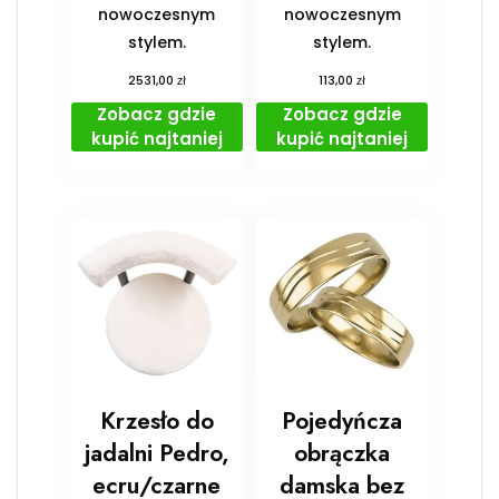
nowoczesnym
nowoczesnym
stylem.
stylem.
zł
zł
2531,00
113,00
Zobacz gdzie
Zobacz gdzie
kupić najtaniej
kupić najtaniej
Krzesło do
Pojedyńcza
jadalni Pedro,
obrączka
ecru/czarne
damska bez