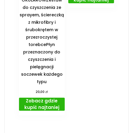
do czyszczenia ze
sprayem, ściereczką
z mikrofibry i
śrubokrętem w
przezroczystej
torebcePłyn
przeznaczony do
czyszczenia i
pielęgnacji
soczewek każdego
typu
zł
20,00
Zobacz gdzie
kupić najtaniej