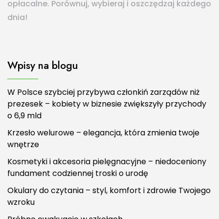
opłacalne. Porównuj, wybieraj i oszczędzaj każdego
dnia!
Wpisy na blogu
W Polsce szybciej przybywa członkiń zarządów niż
prezesek – kobiety w biznesie zwiększyły przychody
o 6,9 mld
Krzesło welurowe – elegancja, która zmienia twoje
wnętrze
Kosmetyki i akcesoria pielęgnacyjne – niedoceniony
fundament codziennej troski o urodę
Okulary do czytania – styl, komfort i zdrowie Twojego
wzroku