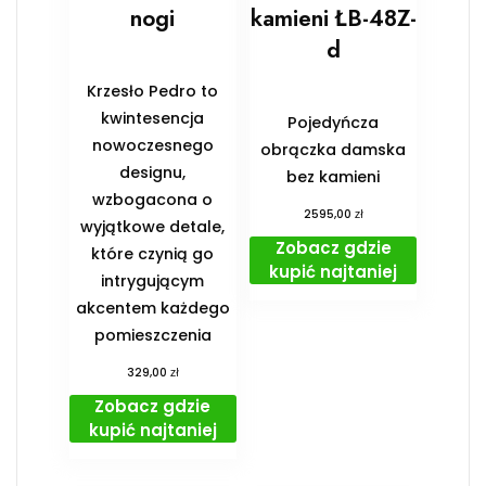
nogi
kamieni ŁB-48Z-
d
Krzesło Pedro to
kwintesencja
Pojedyńcza
nowoczesnego
obrączka damska
designu,
bez kamieni
wzbogacona o
zł
2595,00
wyjątkowe detale,
Zobacz gdzie
które czynią go
kupić najtaniej
intrygującym
akcentem każdego
pomieszczenia
zł
329,00
Zobacz gdzie
kupić najtaniej