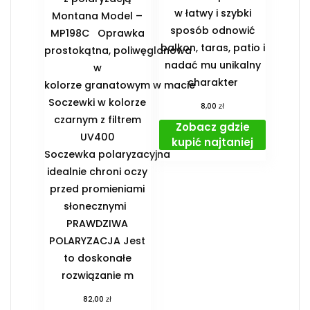
w łatwy i szybki
Montana Model –
sposób odnowić
MP198C Oprawka
balkon, taras, patio i
prostokątna, poliwęglanowa
nadać mu unikalny
w
charakter
kolorze granatowym w macie
Soczewki w kolorze
zł
8,00
czarnym z filtrem
Zobacz gdzie
UV400
kupić najtaniej
Soczewka polaryzacyjna
idealnie chroni oczy
przed promieniami
słonecznymi
PRAWDZIWA
POLARYZACJA Jest
to doskonałe
rozwiązanie m
zł
82,00