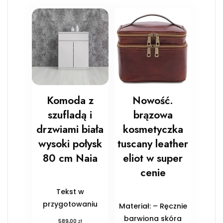
Komoda z
Nowość.
szufladą i
brązowa
drzwiami biała
kosmetyczka
wysoki połysk
tuscany leather
80 cm Naia
eliot w super
cenie
Tekst w
przygotowaniu
Materiał: – Ręcznie
barwiona skóra
zł
589,00