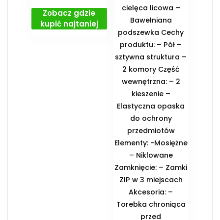
cielęca licowa –
Zobacz gdzie
Bawełniana
kupić najtaniej
podszewka Cechy
produktu: – Pół –
sztywna struktura –
2 komory Część
wewnętrzna: – 2
kieszenie –
Elastyczna opaska
do ochrony
przedmiotów
Elementy: -Mosiężne
– Niklowane
Zamknięcie: – Zamki
ZIP w 3 miejscach
Akcesoria: –
Torebka chroniąca
przed