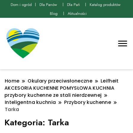
Dom i ogród
Dla Panów
Dla Pań
Katalog produktów
Blog
Aktualności
Home
Okulary przeciwsłoneczne
Leifheit
AKCESORIA KUCHENNE POMYSŁOWA KUCHNIA
przybory kuchenne ze stali nierdzewnej
Inteligentna kuchnia
Przybory kuchenne
Tarka
Kategoria:
Tarka