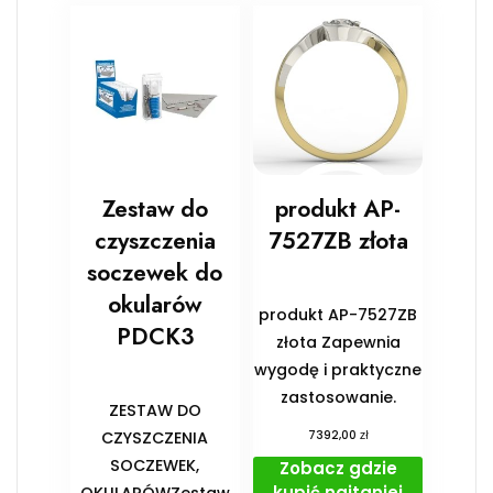
Zestaw do
produkt AP-
czyszczenia
7527ZB złota
soczewek do
okularów
produkt AP-7527ZB
PDCK3
złota Zapewnia
wygodę i praktyczne
zastosowanie.
ZESTAW DO
zł
CZYSZCZENIA
7392,00
SOCZEWEK,
Zobacz gdzie
kupić najtaniej
OKULARÓWZestaw