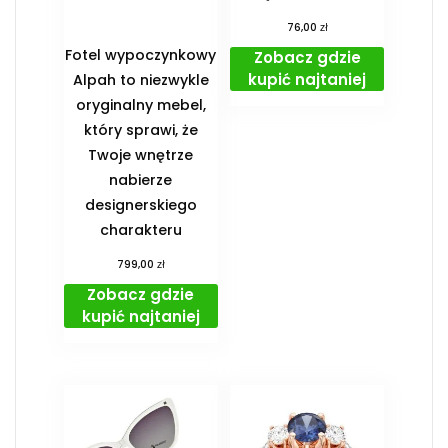
zł
76,00
Fotel wypoczynkowy
Zobacz gdzie
kupić najtaniej
Alpah to niezwykle
oryginalny mebel,
który sprawi, że
Twoje wnętrze
nabierze
designerskiego
charakteru
zł
799,00
Zobacz gdzie
kupić najtaniej