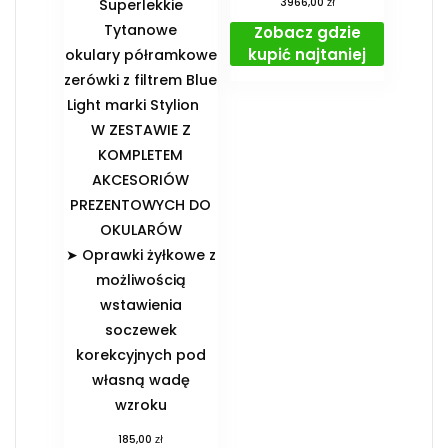
zł
Superlekkie
3966,00
Tytanowe
Zobacz gdzie
kupić najtaniej
okulary półramkowe
zerówki z filtrem Blue
Light marki Stylion
️W ZESTAWIE Z
KOMPLETEM
AKCESORIÓW
PREZENTOWYCH DO
OKULARÓW️
➤ Oprawki żyłkowe z
możliwością
wstawienia
soczewek
korekcyjnych pod
własną wadę
wzroku
zł
185,00