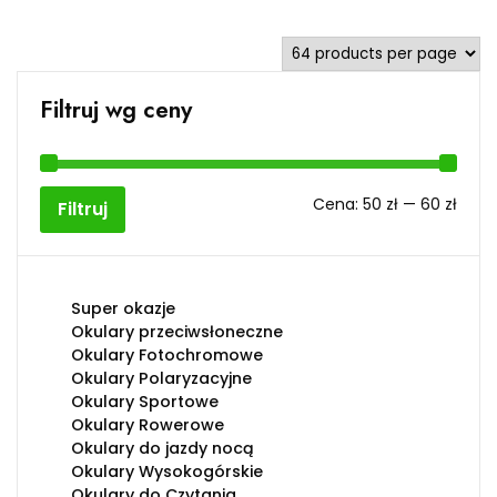
Filtruj wg ceny
Cen
Cen
Cena:
50 zł
—
60 zł
Filtruj
min
max
Super okazje
Okulary przeciwsłoneczne
Okulary Fotochromowe
Okulary Polaryzacyjne
Okulary Sportowe
Okulary Rowerowe
Okulary do jazdy nocą
Okulary Wysokogórskie
Okulary do Czytania