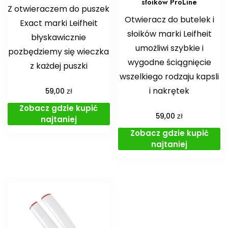
słoików ProLine
Z otwieraczem do puszek
Otwieracz do butelek i
Exact marki Leifheit
słoików marki Leifheit
błyskawicznie
umożliwi szybkie i
pozbędziemy się wieczka
wygodne ściągnięcie
z każdej puszki
wszelkiego rodzaju kapsli
i nakrętek
zł
59,00
Zobacz gdzie kupić
zł
59,00
najtaniej
Zobacz gdzie kupić
najtaniej