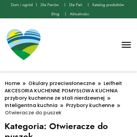
Dom i ogród
Dla Panów
Dla Pań
Katalog produktów
Blog
Aktualności
Home
Okulary przeciwsłoneczne
Leifheit
AKCESORIA KUCHENNE POMYSŁOWA KUCHNIA
przybory kuchenne ze stali nierdzewnej
Inteligentna kuchnia
Przybory kuchenne
Otwieracze do puszek
Kategoria:
Otwieracze do
puszek