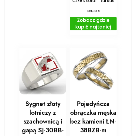
CLEANkolor : turkus
zł
109,00
Zobacz gdzie
kupić najtaniej
Sygnet złoty
Pojedyńcza
lotniczy z
obrączka męska
szachownicą i
bez kamieni ŁN-
gapą SJ-30BB-
38BZB-m