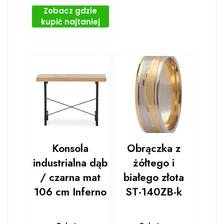
Zobacz gdzie
kupić najtaniej
Konsola
Obrączka z
industrialna dąb
żółtego i
/ czarna mat
białego złota
106 cm Inferno
ST-140ZB-k