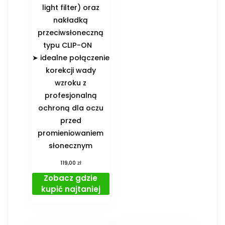
light filter) oraz
nakładką
przeciwsłoneczną
typu CLIP-ON
➤ idealne połączenie
korekcji wady
wzroku z
profesjonalną
ochroną dla oczu
przed
promieniowaniem
słonecznym
zł
119,00
Zobacz gdzie
kupić najtaniej