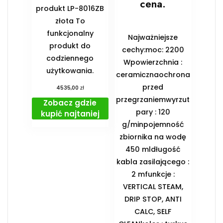
cena.
produkt LP-8016ZB
złota To
funkcjonalny
Najważniejsze
produkt do
cechy:moc: 2200
codziennego
Wpowierzchnia :
użytkowania.
ceramicznaochrona
przed
zł
4535,00
przegrzaniemwyrzut
Zobacz gdzie
pary : 120
kupić najtaniej
g/minpojemność
zbiornika na wodę
450 mldługość
kabla zasilającego :
2 mfunkcje :
VERTICAL STEAM,
DRIP STOP, ANTI
CALC, SELF