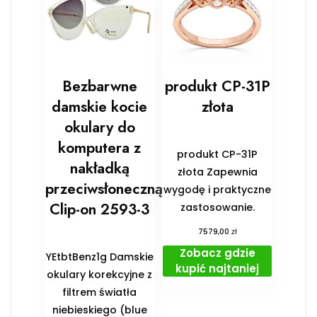
Bezbarwne
produkt CP-31P
damskie kocie
złota
okulary do
komputera z
produkt CP-31P
nakładką
złota Zapewnia
przeciwsłoneczną
wygodę i praktyczne
Clip-on 2593-3
zastosowanie.
zł
7579,00
Zobacz gdzie
YEtbtBenz1g Damskie
kupić najtaniej
okulary korekcyjne z
filtrem światła
niebieskiego (blue