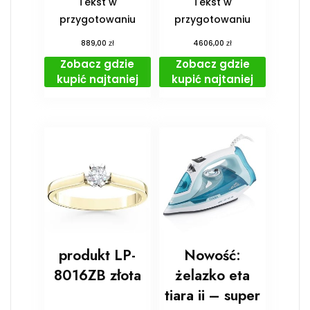
Tekst w
Tekst w
przygotowaniu
przygotowaniu
zł
zł
889,00
4606,00
Zobacz gdzie
Zobacz gdzie
kupić najtaniej
kupić najtaniej
produkt LP-
Nowość:
8016ZB złota
żelazko eta
tiara ii – super