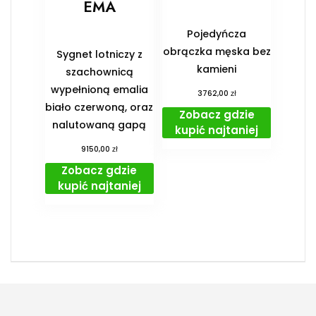
EMA
Pojedyńcza
obrączka męska bez
Sygnet lotniczy z
kamieni
szachownicą
wypełnioną emalia
zł
3762,00
biało czerwoną, oraz
Zobacz gdzie
nalutowaną gapą
kupić najtaniej
zł
9150,00
Zobacz gdzie
kupić najtaniej