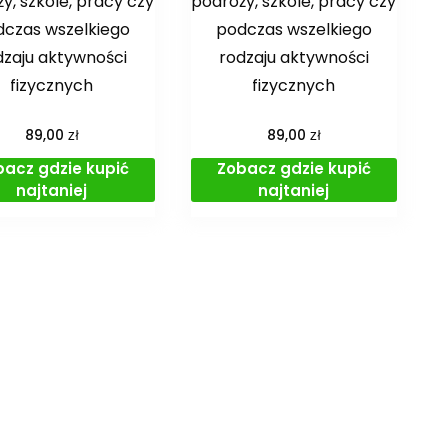
y, szkole, pracy czy
podróży, szkole, pracy czy
czas wszelkiego
podczas wszelkiego
dzaju aktywności
rodzaju aktywności
fizycznych
fizycznych
zł
zł
89,00
89,00
bacz gdzie kupić
Zobacz gdzie kupić
najtaniej
najtaniej