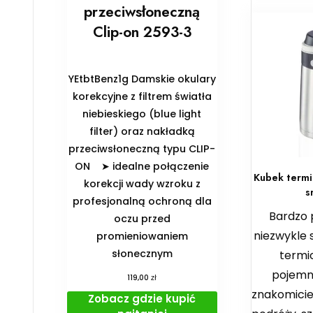
przeciwsłoneczną
Clip-on 2593-3
YEtbtBenz1g Damskie okulary
korekcyjne z filtrem światła
niebieskiego (blue light
filter) oraz nakładką
przeciwsłoneczną typu CLIP-
ON ➤ idealne połączenie
Kubek termi
korekcji wady wzroku z
s
profesjonalną ochroną dla
Bardzo 
oczu przed
niezwykle 
promieniowaniem
słonecznym
termic
pojemn
zł
119,00
znakomicie
Zobacz gdzie kupić