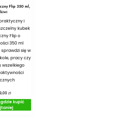
czny Flip 350 ml,
kiwi
praktyczny i
szczelny kubek
zny Flip o
ości 350 ml
 sprawdzi się w
kole, pracy czy
 wszelkiego
 aktywności
ycznych
zł
9,00
gdzie kupić
jtaniej