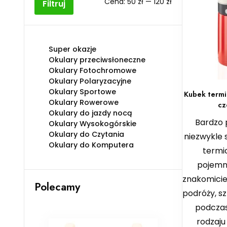
Cena
Cena
Cena:
50 zł
—
120 zł
Filtruj
min
max
Super okazje
Okulary przeciwsłoneczne
Okulary Fotochromowe
Okulary Polaryzacyjne
Okulary Sportowe
Kubek termi
Okulary Rowerowe
cz
Okulary do jazdy nocą
Bardzo 
Okulary Wysokogórskie
Okulary do Czytania
niezwykle 
Okulary do Komputera
termic
pojemn
znakomicie
Polecamy
podróży, sz
podczas
rodzaju