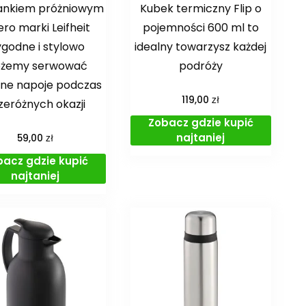
ankiem próżniowym
Kubek termiczny Flip o
ero marki Leifheit
pojemności 600 ml to
godne i stylowo
idealny towarzysz każdej
żemy serwować
podróży
one napoje podczas
zł
119,00
zeróżnych okazji
Zobacz gdzie kupić
najtaniej
zł
59,00
bacz gdzie kupić
najtaniej