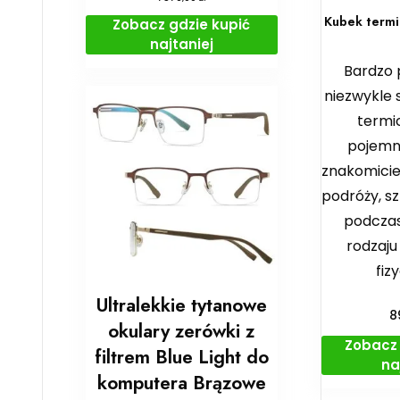
Kubek termi
Zobacz gdzie kupić
najtaniej
Bardzo 
niezwykle 
termic
pojemn
znakomicie
podróży, sz
podczas
rodzaju
fiz
Ultralekkie tytanowe
8
okulary zerówki z
Zobacz 
filtrem Blue Light do
na
komputera Brązowe