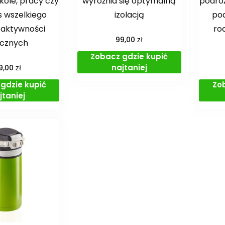
kole, pracy czy
wyróżnia się optymalną
podróż
 wszelkiego
izolacją
pod
 aktywności
ro
zł
99,00
ycznych
Zobacz gdzie kupić
najtaniej
zł
9,00
gdzie kupić
Zo
jtaniej