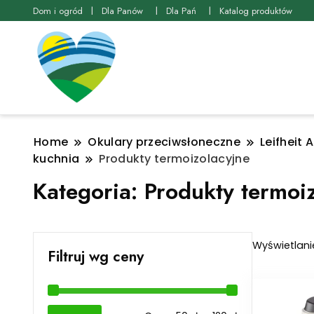
Dom i ogród
Dla Panów
Dla Pań
Katalog produktów
Home
Okulary przeciwsłoneczne
Leifheit
kuchnia
Produkty termoizolacyjne
Kategoria:
Produkty termoi
Wyświetlani
Filtruj wg ceny