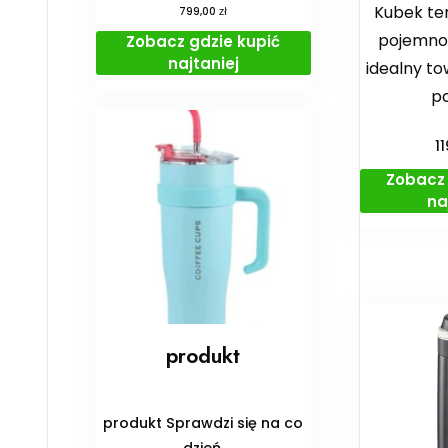
Kubek ter
zł
799,00
pojemnoś
Zobacz gdzie kupić
najtaniej
idealny to
p
1
Zobacz 
na
produkt
produkt Sprawdzi się na co
dzień.