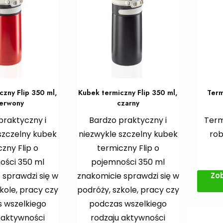
czny Flip 350 ml,
Kubek termiczny Flip 350 ml,
Term
erwony
czarny
praktyczny i
Bardzo praktyczny i
Term
szczelny kubek
niezwykle szczelny kubek
rob
zny Flip o
termiczny Flip o
ości 350 ml
pojemności 350 ml
Zo
 sprawdzi się w
znakomicie sprawdzi się w
kole, pracy czy
podróży, szkole, pracy czy
 wszelkiego
podczas wszelkiego
 aktywności
rodzaju aktywności