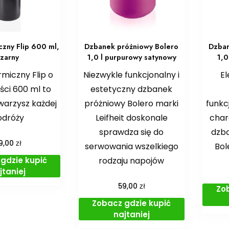
czny Flip 600 ml,
Dzbanek próżniowy Bolero
Dzban
zarny
1,0 l purpurowy satynowy
1,0
miczny Flip o
Niezwykle funkcjonalny i
El
ci 600 ml to
estetyczny dzbanek
warzysz każdej
próżniowy Bolero marki
funkc
odróży
Leifheit doskonale
char
sprawdza się do
dzb
zł
19,00
serwowania wszelkiego
Bol
gdzie kupić
rodzaju napojów
jtaniej
zł
59,00
Zo
Zobacz gdzie kupić
najtaniej