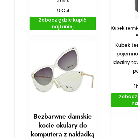
zł
76,00
Zobacz gdzie kupić
najtaniej
Kubek termi
c
Kubek ter
pojemnoś
idealny to
p
1
Zobacz 
na
Bezbarwne damskie
kocie okulary do
komputera z nakładką