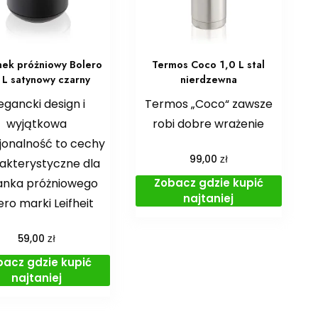
ek próżniowy Bolero
Termos Coco 1,0 L stal
 L satynowy czarny
nierdzewna
egancki design i
Termos „Coco“ zawsze
wyjątkowa
robi dobre wrażenie
jonalność to cechy
zł
99,00
akterystyczne dla
Zobacz gdzie kupić
anka próżniowego
najtaniej
ero marki Leifheit
zł
59,00
bacz gdzie kupić
najtaniej