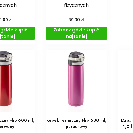
ycznych
fizycznych
zł
zł
9,00
89,00
gdzie kupić
Zobacz gdzie kupić
jtaniej
najtaniej
czny Flip 600 ml,
Kubek termiczny Flip 600 ml,
Dzban
erwony
purpurowy
1,0 