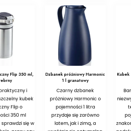
czny Flip 350 ml,
Dzbanek próżniowy Harmonic
Kubek 
rebrny
1 l granatowy
praktyczny i
Czarny dzbanek
Bar
szczelny kubek
próżniowy Harmonic o
niezw
zny Flip o
pojemności 1 litra
t
ości 350 ml
przydaje się zarówno
po
 sprawdzi się w
latem, jak i zimą, a
znakom