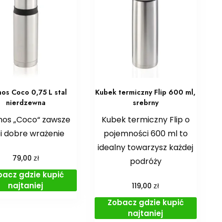
os Coco 0,75 L stal
Kubek termiczny Flip 600 ml,
nierdzewna
srebrny
os „Coco“ zawsze
Kubek termiczny Flip o
i dobre wrażenie
pojemności 600 ml to
idealny towarzysz każdej
zł
79,00
podróży
bacz gdzie kupić
najtaniej
zł
119,00
Zobacz gdzie kupić
najtaniej