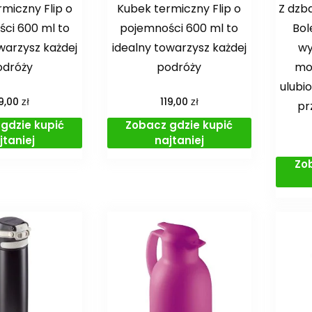
miczny Flip o
Kubek termiczny Flip o
Z dzb
ci 600 ml to
pojemności 600 ml to
Bol
warzysz każdej
idealny towarzysz każdej
wy
odróży
podróży
mo
ulubi
zł
zł
19,00
119,00
pr
gdzie kupić
Zobacz gdzie kupić
jtaniej
najtaniej
Zo