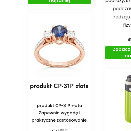
podróży, sz
najtaniej
podczas
rodzaju
fiz
8
Zobacz 
na
produkt CP-31P złota
produkt CP-31P złota
Zapewnia wygodę i
praktyczne zastosowanie.
zł
7579,00