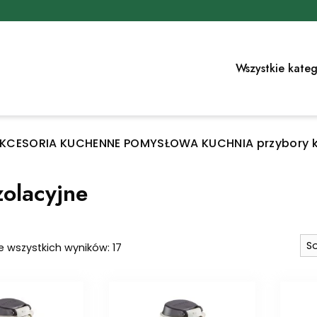
Wszystkie kateg
 AKCESORIA KUCHENNE POMYSŁOWA KUCHNIA przybory ku
zolacyjne
Posortowane
e wszystkich wyników: 17
według
najnowszych