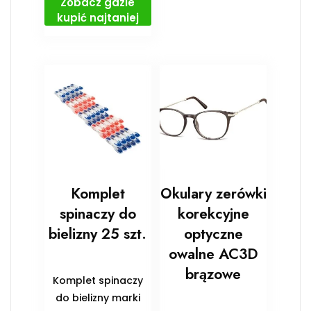
Zobacz gdzie
kupić najtaniej
Komplet
Okulary zerówki
spinaczy do
korekcyjne
bielizny 25 szt.
optyczne
owalne AC3D
brązowe
Komplet spinaczy
do bielizny marki