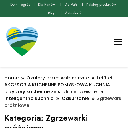
Dom i ogród
Dla Panów
Dla Pań
Katalog produktów
Blog
Aktualności
Home
Okulary przeciwsłoneczne
Leifheit
AKCESORIA KUCHENNE POMYSŁOWA KUCHNIA
przybory kuchenne ze stali nierdzewnej
Inteligentna kuchnia
Odkurzanie
Zgrzewarki
próżniowe
Kategoria:
Zgrzewarki
próżniowe