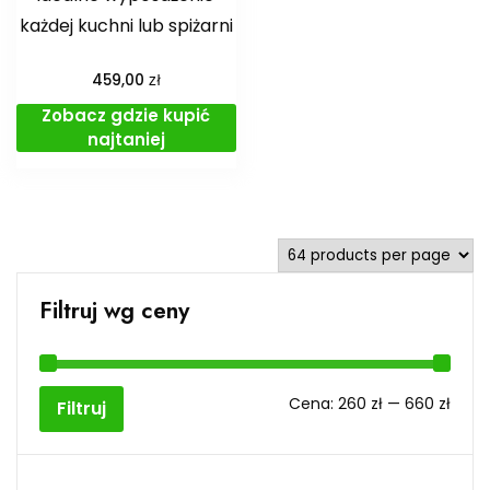
każdej kuchni lub spiżarni
zł
459,00
Zobacz gdzie kupić
najtaniej
Filtruj wg ceny
Cen
Cen
Cena:
260 zł
—
660 zł
Filtruj
min
max