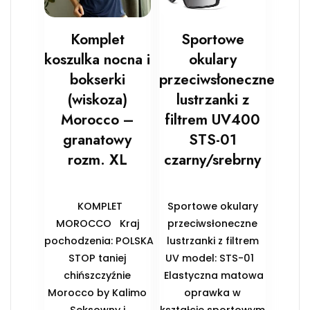
Komplet
Sportowe
koszulka nocna i
okulary
bokserki
przeciwsłoneczne
(wiskoza)
lustrzanki z
Morocco –
filtrem UV400
granatowy
STS-01
rozm. XL
czarny/srebrny
KOMPLET
Sportowe okulary
MOROCCO Kraj
przeciwsłoneczne
pochodzenia: POLSKA
lustrzanki z filtrem
STOP taniej
UV model: STS-01
chińszczyźnie
Elastyczna matowa
Morocco by Kalimo
oprawka w
Seksowny i
kształcie sportowym