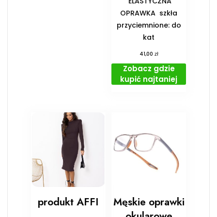
️ ELASTYCZNA
OPRAWKA ️ szkła
przyciemnione: do
kat
zł
41,00
Zobacz gdzie
kupić najtaniej
produkt AFFI
Męskie oprawki
okularowe