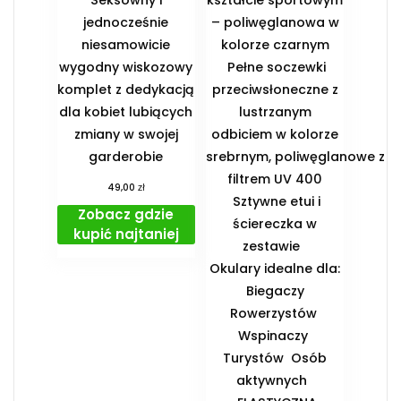
jednocześnie
– poliwęglanowa w
niesamowicie
kolorze czarnym
wygodny wiskozowy
Pełne soczewki
komplet z dedykacją
przeciwsłoneczne z
dla kobiet lubiących
lustrzanym
zmiany w swojej
odbiciem w kolorze
garderobie
srebrnym, poliwęglanowe z
filtrem UV 400
zł
49,00
Sztywne etui i
Zobacz gdzie
ściereczka w
kupić najtaniej
zestawie
️Okulary idealne dla:
️ Biegaczy ️
Rowerzystów ️
Wspinaczy ️
Turystów ️ Osób
aktywnych