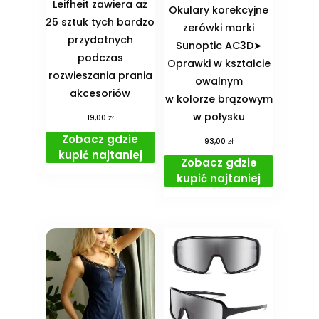
Leifheit zawiera aż
Okulary korekcyjne
25 sztuk tych bardzo
zerówki marki
przydatnych
Sunoptic AC3D➤
podczas
Oprawki w kształcie
rozwieszania prania
owalnym
akcesoriów
w kolorze brązowym
w połysku
zł
19,00
Zobacz gdzie
zł
93,00
kupić najtaniej
Zobacz gdzie
kupić najtaniej