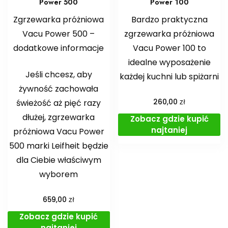
Power 500
Power 100
Zgrzewarka próżniowa
Bardzo praktyczna
Vacu Power 500 –
zgrzewarka próżniowa
dodatkowe informacje
Vacu Power 100 to
idealne wyposażenie
Jeśli chcesz, aby
każdej kuchni lub spiżarni
żywność zachowała
zł
świeżość aż pięć razy
260,00
dłużej, zgrzewarka
Zobacz gdzie kupić
najtaniej
próżniowa Vacu Power
500 marki Leifheit będzie
dla Ciebie właściwym
wyborem
zł
659,00
Zobacz gdzie kupić
najtaniej