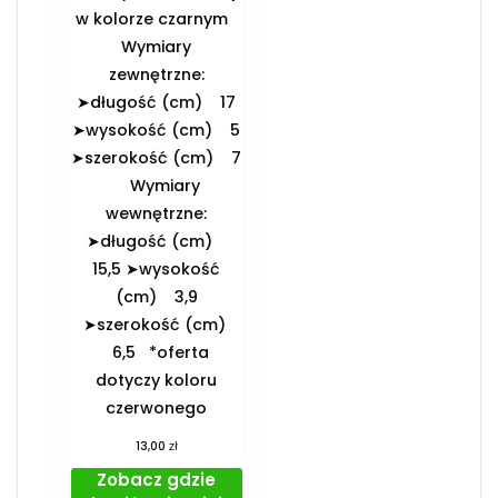
w kolorze czarnym
️Wymiary
zewnętrzne:
➤długość (cm) 17
➤wysokość (cm) 5
➤szerokość (cm) 7
️Wymiary
wewnętrzne:
➤długość (cm)
15,5 ➤wysokość
(cm) 3,9
➤szerokość (cm)
6,5 *oferta
dotyczy koloru
czerwonego
zł
13,00
Zobacz gdzie