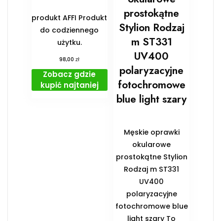
prostokątne
produkt AFFI Produkt
Stylion Rodzaj
do codziennego
m ST331
użytku.
UV400
zł
98,00
polaryzacyjne
Zobacz gdzie
fotochromowe
kupić najtaniej
blue light szary
Męskie oprawki
okularowe
prostokątne Stylion
Rodzaj m ST331
UV400
polaryzacyjne
fotochromowe blue
light szary To