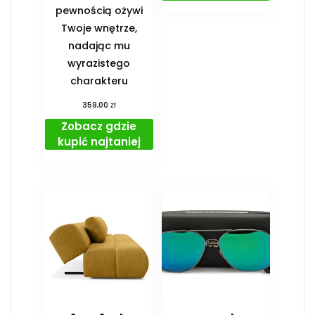
pewnością ożywi
Twoje wnętrze,
nadając mu
wyrazistego
charakteru
zł
359,00
Zobacz gdzie
kupić najtaniej