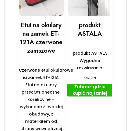
Etui na okulary
produkt
na zamek ET-
ASTALA
121A czerwone
zamszowe
produkt ASTALA
Wygodne
rozwiązanie.
Czerwone etui okularowe
na zamek ET-121A
zł
54,00
Etui na okulary
Zobacz gdzie
przeciwsłoneczne,
kupić najtaniej
korekcyjne –
wykonane z twardej
obudowy, z
materiałem od
strony wewnętrznej