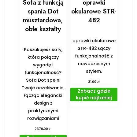
Sofa z funkcją
oprawki
spania Dot
okularowe STR-
musztardowa,
482
obłe kształty
oprawki okularowe
STR-482 Łączy
Poszukujesz sofy,
funkcjonalność z
która połączy
nowoczesnym
wygodę i
stylem.
funkcjonalność?
Sofa Dot spełni
zł
31,00
Twoje oczekiwania,
Zobacz gdzie
łącząc elegancki
kupić najtaniej
design z
praktycznymi
rozwiązaniami
zł
2379,00