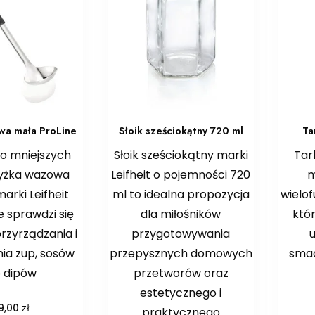
wa mała ProLine
Słoik sześciokątny 720 ml
Ta
do mniejszych
Słoik sześciokątny marki
Tar
łyżka wazowa
Leifheit o pojemności 720
m
arki Leifheit
ml to idealna propozycja
wielo
 sprawdzi się
dla miłośników
któr
rzyrządzania i
przygotowywania
u
ia zup, sosów
przepysznych domowych
smac
b dipów
przetworów oraz
estetycznego i
zł
9,00
praktycznego