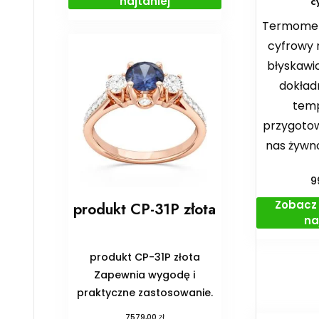
najtaniej
c
Termomet
cyfrowy m
błyskawic
dokład
tem
przygoto
nas żywno
9
Zobacz 
produkt CP-31P złota
na
produkt CP-31P złota
Zapewnia wygodę i
praktyczne zastosowanie.
zł
7579,00