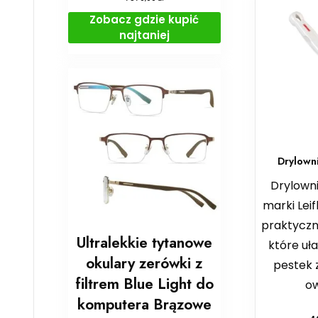
Zobacz gdzie kupić
najtaniej
Drylown
Drylowni
marki Leif
praktyczn
Ultralekkie tytanowe
które uł
okulary zerówki z
pestek 
filtrem Blue Light do
o
komputera Brązowe