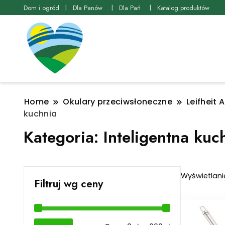
Dom i ogród
Dla Panów
Dla Pań
Katalog produktów
Home
Okulary przeciwsłoneczne
Leifheit
kuchnia
Kategoria:
Inteligentna kuc
Wyświetlani
Filtruj wg ceny