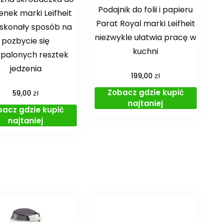
Podajnik do folii i papieru
nek marki Leifheit
Parat Royal marki Leifheit
oskonały sposób na
niezwykle ułatwia pracę w
pozbycie się
kuchni
palonych resztek
jedzenia
zł
199,00
Zobacz gdzie kupić
zł
59,00
najtaniej
bacz gdzie kupić
najtaniej