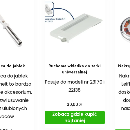
ica do jabłek
Ruchoma wkładka do tarki
Nakrę
uniwersalnej
ca do jabłek
Nakrę
Pasuje do modeli nr 23170 i
heit to bardzo
Lei
22138
e akcesorium,
dosko
atwi usuwanie
do
zł
30,00
z ulubionych
nas
Zobacz gdzie kupić
woców
najtaniej