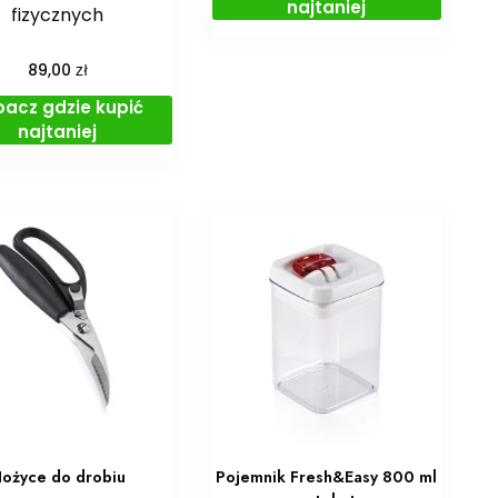
najtaniej
fizycznych
zł
89,00
bacz gdzie kupić
najtaniej
ożyce do drobiu
Pojemnik Fresh&Easy 800 ml