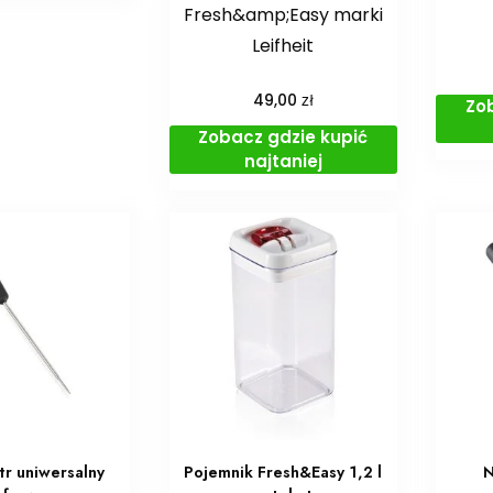
Fresh&amp;Easy marki
Leifheit
zł
49,00
Zo
Zobacz gdzie kupić
najtaniej
r uniwersalny
Pojemnik Fresh&Easy 1,2 l
N