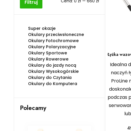
Cena
Cena
Cena:
0 zł
—
660 zł
Filtruj
min
max
Super okazje
Okulary przeciwsłoneczne
Okulary Fotochromowe
Okulary Polaryzacyjne
Okulary Sportowe
Łyżka wazo
Okulary Rowerowe
Idealna 
Okulary do jazdy nocą
Okulary Wysokogórskie
naczyń 
Okulary do Czytania
ProLine m
Okulary do Komputera
doskonale
podczas p
serwowan
Polecamy
lu
4