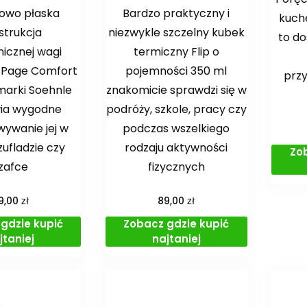
owo płaska
Bardzo praktyczny i
kuche
strukcja
niezwykle szczelny kubek
to d
nicznej wagi
termiczny Flip o
 Page Comfort
pojemności 350 ml
przy
marki Soehnle
znakomicie sprawdzi się w
wia wygodne
podróży, szkole, pracy czy
ywanie jej w
podczas wszelkiego
zufladzie czy
rodzaju aktywności
Zo
zafce
fizycznych
zł
zł
19,00
89,00
gdzie kupić
Zobacz gdzie kupić
jtaniej
najtaniej