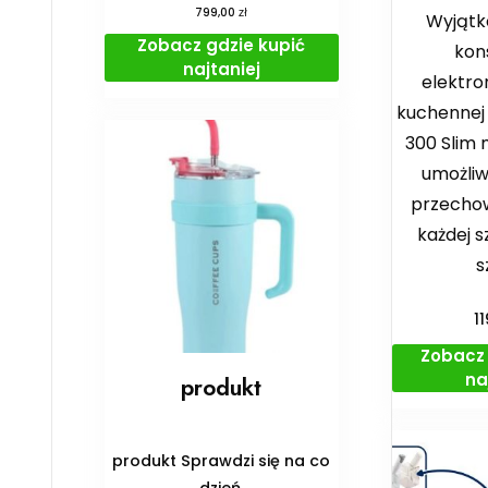
zł
799,00
Wyjątk
Zobacz gdzie kupić
kon
najtaniej
elektro
kuchennej
300 Slim 
umożli
przechow
każdej s
s
1
Zobacz 
na
produkt
produkt Sprawdzi się na co
dzień.