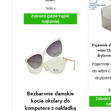
zł
76,00
Zobacz gdzie kupić
najtaniej
Pojemnik d
wiśni C
drylown
Pojemnik 
do wiśni 
drylowni
3
Bezbarwne damskie
Zobacz 
kocie okulary do
na
komputera z nakładką