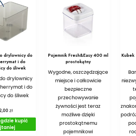
o drylownicy do
Pojemnik Fresh&Easy 400 ml
Kubek 
herrymat i do
prostokątny
icy do śliwek
Wygodne, oszczędzające
Bar
do drylownicy
miejsce i całkowicie
niezw
Cherrymat i do
bezpieczne
t
cy do śliwek
przechowywanie
po
żywności jest teraz
znakom
zł
2,00
możliwe dzięki
podróż
gdzie kupić
prostokątnemu
pod
jtaniej
pojemnikowi
ro