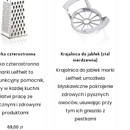
rka czterostronna
Krajalnica do jabłek (stal
nierdzewna)
ka czterostronna
Krajalnica do jabłek marki
arki Leifheit to
Leifheit umożliwia
funkcyjny pomocnik,
błyskawiczne pokrojenie
y w każdej kuchni
zdrowych i pysznych
łatwi pracę ze
owoców, usuwając przy
znymi i zdrowymi
tym ich gniazdo z
produktami
pestkami
zł
69,00