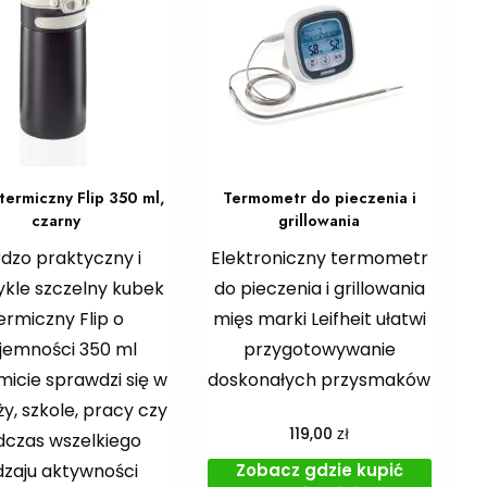
termiczny Flip 350 ml,
Termometr do pieczenia i
czarny
grillowania
dzo praktyczny i
Elektroniczny termometr
ykle szczelny kubek
do pieczenia i grillowania
ermiczny Flip o
mięs marki Leifheit ułatwi
jemności 350 ml
przygotowywanie
icie sprawdzi się w
doskonałych przysmaków
y, szkole, pracy czy
zł
119,00
czas wszelkiego
Zobacz gdzie kupić
dzaju aktywności