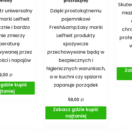
yfrowy
prostokątny
Skute
r uniwersalny
Dzięki prostokątnemu
miaż
arki Leifheit
pojemnikowi
znie i bardzo
Fresh&amp;Easy marki
chra
nie zmierzy
Leifheit produkty
profe
peraturę
spożywcze
w
wywanej przez
przechowywane będą w
ści i napojów
bezpiecznych i
higienicznych warunkach,
Zo
zł
9,00
a w kuchni czy spiżarni
gdzie kupić
zapanuje porządek
jtaniej
zł
59,00
Zobacz gdzie kupić
najtaniej