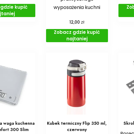
gdzie kupić
Zo
wyposażenia kuchni
jtaniej
zł
12,00
Zobacz gdzie kupić
najtaniej
na waga kuchenna
Kubek termiczny Flip 350 ml,
Skro
fort 300 Slim
czerwony
Poręc