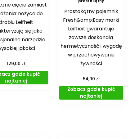
prostokątny
czne cięcie zamiast
Prostokątny pojemnik
dżenia: nożyce do
Fresh&amp;Easy marki
drobiu Leifheit
Leifheit gwarantuje
kteryzują się jako
zawsze doskonałą
sjonalne narzędzie
hermetyczność i wygodę
ysokiej jakości
w przechowywaniu
żywności
zł
129,00
bacz gdzie kupić
zł
54,00
najtaniej
Zobacz gdzie kupić
najtaniej