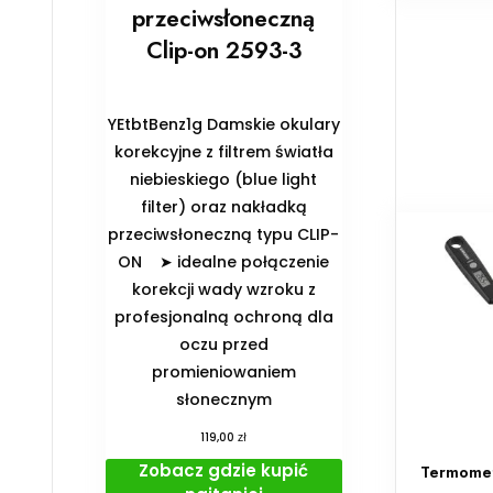
przeciwsłoneczną
Clip-on 2593-3
YEtbtBenz1g Damskie okulary
korekcyjne z filtrem światła
niebieskiego (blue light
filter) oraz nakładką
przeciwsłoneczną typu CLIP-
ON ➤ idealne połączenie
korekcji wady wzroku z
profesjonalną ochroną dla
oczu przed
promieniowaniem
słonecznym
zł
119,00
Zobacz gdzie kupić
Termomet