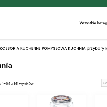
Wszystkie kateg
 AKCESORIA KUCHENNE POMYSŁOWA KUCHNIA przybory ku
hnia
Posortowane
e 1–64 z 141 wyników
według
najnowszych