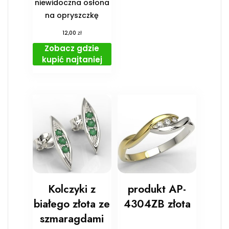
niewidoczna osłona
na opryszczkę
zł
12,00
Zobacz gdzie
kupić najtaniej
Kolczyki z
produkt AP-
białego złota ze
4304ZB złota
szmaragdami