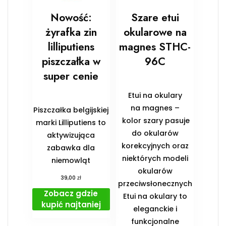
Nowość:
Szare etui
żyrafka zin
okularowe na
lilliputiens
magnes STHC-
piszczałka w
96C
super cenie
Etui na okulary
na magnes –
Piszczałka belgijskiej
kolor szary pasuje
marki Lilliputiens to
do okularów
aktywizująca
korekcyjnych oraz
zabawka dla
niektórych modeli
niemowląt
okularów
zł
39,00
przeciwsłonecznych
Zobacz gdzie
Etui na okulary to
kupić najtaniej
eleganckie i
funkcjonalne