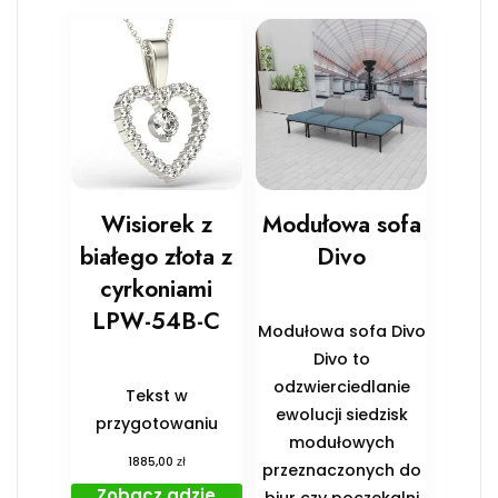
Wisiorek z
Modułowa sofa
białego złota z
Divo
cyrkoniami
LPW-54B-C
Modułowa sofa Divo
Divo to
odzwierciedlanie
Tekst w
ewolucji siedzisk
przygotowaniu
modułowych
zł
1885,00
przeznaczonych do
Zobacz gdzie
biur czy poczekalni