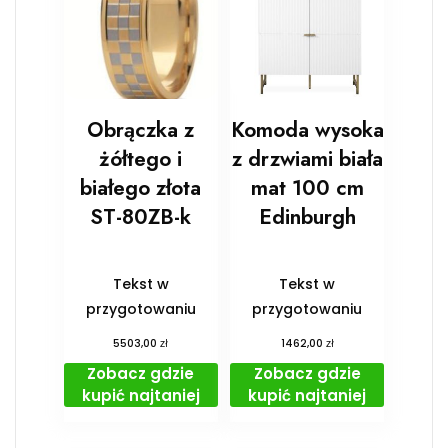
Obrączka z
Komoda wysoka
żółtego i
z drzwiami biała
białego złota
mat 100 cm
ST-80ZB-k
Edinburgh
Tekst w
Tekst w
przygotowaniu
przygotowaniu
zł
zł
5503,00
1462,00
Zobacz gdzie
Zobacz gdzie
kupić najtaniej
kupić najtaniej