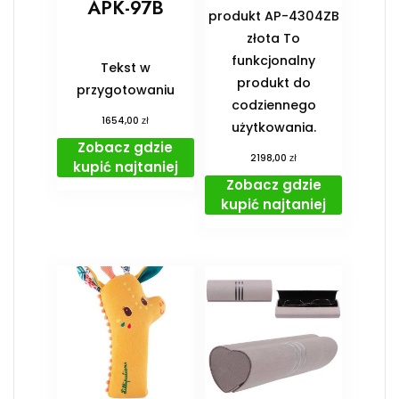
APK-97B
produkt AP-4304ZB
złota To
funkcjonalny
Tekst w
produkt do
przygotowaniu
codziennego
zł
1654,00
użytkowania.
Zobacz gdzie
zł
2198,00
kupić najtaniej
Zobacz gdzie
kupić najtaniej