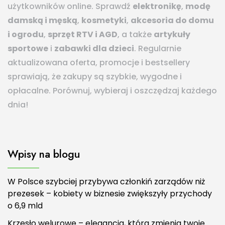
użytkowników online. Sprawdź
elektronikę
,
modę
damską i męską
,
kosmetyki
,
akcesoria do domu
i ogrodu
,
sprzęt RTV i AGD
, a także
artykuły
sportowe
i
zabawki dla dzieci
. Regularnie
aktualizowana oferta, promocje i bestsellery
sprawiają, że zakupy są szybkie, wygodne i
opłacalne. Porównuj, wybieraj i oszczędzaj każdego
dnia!
Wpisy na blogu
W Polsce szybciej przybywa członkiń zarządów niż
prezesek – kobiety w biznesie zwiększyły przychody
o 6,9 mld
Krzesło welurowe – elegancja, która zmienia twoje