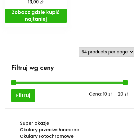
zł
13,00
Zobacz gdzie kupić
najtaniej
Filtruj wg ceny
Cen
Cen
Cena:
10 zł
—
20 zł
Filtruj
min
max
Super okazje
Okulary przeciwsłoneczne
Okulary Fotochromowe