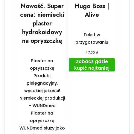
Nowość. Super
Hugo Boss |
cena: niemiecki
Alive
plaster
hydrokoidowy
Tekst w
na opryszczkę
przygotowaniu
zł
47,00
Plaster na
Zobacz gdzie
kupić najtaniej
opryszczkę
Produkt
pielęgnacyjny,
wysokiej jakości!
Niemieckiej produkcji
– WUNDmed
Plaster na
opryszczkę
WUNDmed służy jako