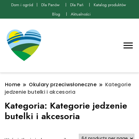
Dom i ogród
Dla Panów
Dla Pań
Katalog produktów
Blog
Aktualności
Home
Okulary przeciwsłoneczne
Kategorie
jedzenie butelki i akcesoria
Kategoria:
Kategorie jedzenie
butelki i akcesoria