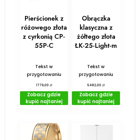
Pierścionek z
Obrączka
różowego złota
klasyczna z
z cyrkonią CP-
żółtego złota
55P-C
ŁK-25-Light-m
Tekst w
Tekst w
przygotowaniu
przygotowaniu
zł
zł
1779,00
5482,00
Zobacz gdzie
Zobacz gdzie
kupić najtaniej
kupić najtaniej