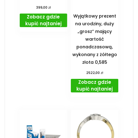
zł
399,00
Wyjątkowy prezent
Zobacz gdzie
kupić najtaniej
na urodziny, duży
„grosz” mający
wartość
ponadczasową,
wykonany z żółtego
złota 0,585
zł
2522,00
Zobacz gdzie
kupić najtaniej