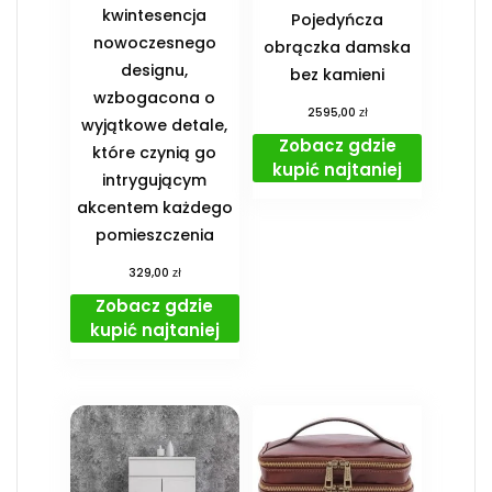
kwintesencja
Pojedyńcza
nowoczesnego
obrączka damska
designu,
bez kamieni
wzbogacona o
zł
2595,00
wyjątkowe detale,
Zobacz gdzie
które czynią go
kupić najtaniej
intrygującym
akcentem każdego
pomieszczenia
zł
329,00
Zobacz gdzie
kupić najtaniej