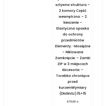
sztywna struktura –
2 komory Część
wewnętrzna: – 2
kieszenie –
Elastyczna opaska
do ochrony
przedmiotów
Elementy: -Mosiężne
– Niklowane
Zamknięcie: – Zamki
ZIP w 3 miejscach
Akcesoria: –
Torebka chroniąca
przed
kurzemWymiary
(DłxWxSz):15×15
zł
670,00