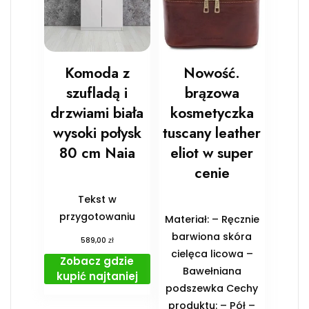
Komoda z
Nowość.
szufladą i
brązowa
drzwiami biała
kosmetyczka
wysoki połysk
tuscany leather
80 cm Naia
eliot w super
cenie
Tekst w
przygotowaniu
Materiał: – Ręcznie
barwiona skóra
zł
589,00
cielęca licowa –
Zobacz gdzie
Bawełniana
kupić najtaniej
podszewka Cechy
produktu: – Pół –