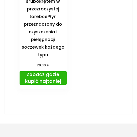
śrubokrętem w
przezroczystej
torebcePłyn
przeznaczony do
czyszczenia i
pielęgnacji
soczewek każdego
typu
zł
20,00
Zobacz gdzie
kupić najtaniej