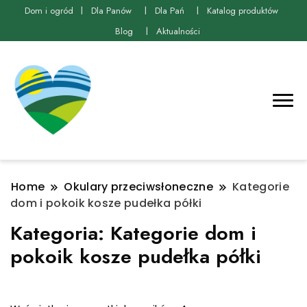
Dom i ogród
Dla Panów
Dla Pań
Katalog produktów
Blog
Aktualności
Home
Okulary przeciwsłoneczne
Kategorie
dom i pokoik kosze pudełka półki
Kategoria:
Kategorie dom i
pokoik kosze pudełka półki