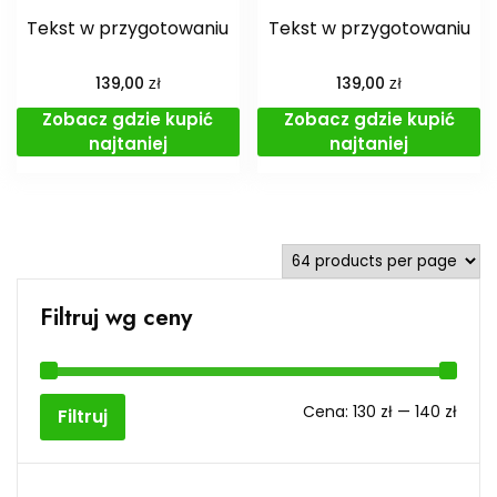
Tekst w przygotowaniu
Tekst w przygotowaniu
zł
zł
139,00
139,00
Zobacz gdzie kupić
Zobacz gdzie kupić
najtaniej
najtaniej
Filtruj wg ceny
Cen
Cen
Cena:
130 zł
—
140 zł
Filtruj
min
max