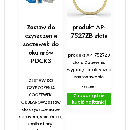
Zestaw do
produkt AP-
czyszczenia
7527ZB złota
soczewek do
okularów
produkt AP-7527ZB
PDCK3
złota Zapewnia
wygodę i praktyczne
zastosowanie.
ZESTAW DO
zł
CZYSZCZENIA
7392,00
SOCZEWEK,
Zobacz gdzie
kupić najtaniej
OKULARÓWZestaw
do czyszczenia ze
sprayem, ściereczką
z mikrofibry i