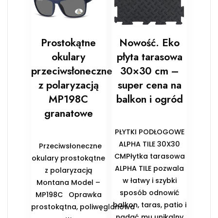
Prostokątne
Nowość. Eko
okulary
płyta tarasowa
przeciwsłoneczne
30×30 cm –
z polaryzacją
super cena na
MP198C
balkon i ogród
granatowe
PŁYTKI PODŁOGOWE
ALPHA TILE 30X30
Przeciwsłoneczne
CMPłytka tarasowa
okulary prostokątne
ALPHA TILE pozwala
z polaryzacją
w łatwy i szybki
Montana Model –
sposób odnowić
MP198C Oprawka
balkon, taras, patio i
prostokątna, poliwęglanowa
nadać mu unikalny