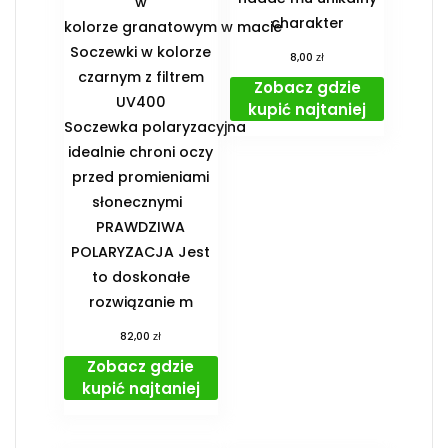
w
charakter
kolorze granatowym w macie
Soczewki w kolorze
zł
8,00
czarnym z filtrem
Zobacz gdzie
UV400
kupić najtaniej
Soczewka polaryzacyjna
idealnie chroni oczy
przed promieniami
słonecznymi
PRAWDZIWA
POLARYZACJA Jest
to doskonałe
rozwiązanie m
zł
82,00
Zobacz gdzie
kupić najtaniej