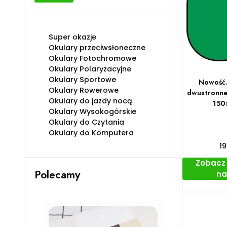
min
max
Super okazje
Okulary przeciwsłoneczne
Okulary Fotochromowe
Okulary Polaryzacyjne
Okulary Sportowe
Nowość.
Okulary Rowerowe
dwustronne
Okulary do jazdy nocą
150
Okulary Wysokogórskie
Okulary do Czytania
Okulary do Komputera
1
Zobacz 
Polecamy
na