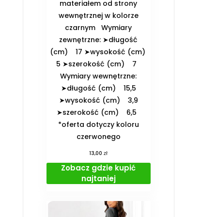
materiałem od strony
wewnętrznej w kolorze
czarnym ️Wymiary
zewnętrzne: ➤długość
(cm) 17 ➤wysokość (cm)
5 ➤szerokość (cm) 7
️Wymiary wewnętrzne:
➤długość (cm) 15,5
➤wysokość (cm) 3,9
➤szerokość (cm) 6,5
*oferta dotyczy koloru
czerwonego
zł
13,00
Zobacz gdzie kupić
najtaniej