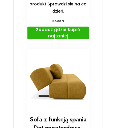
produkt Sprawdzi się na co
dzień.
zł
87,00
Zobacz gdzie kupić
najtaniej
Sofa z funkcją spania
Dot musztardowa,