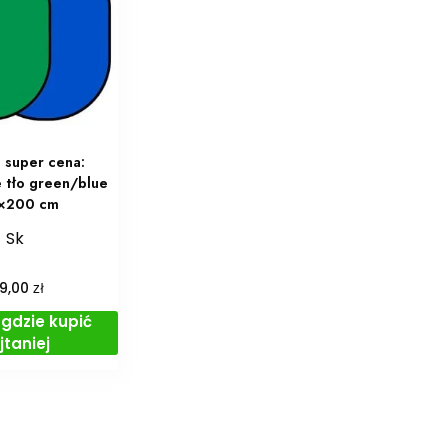
 super cena:
 tło green/blue
×200 cm
Sk
zł
99,00
gdzie kupić
jtaniej