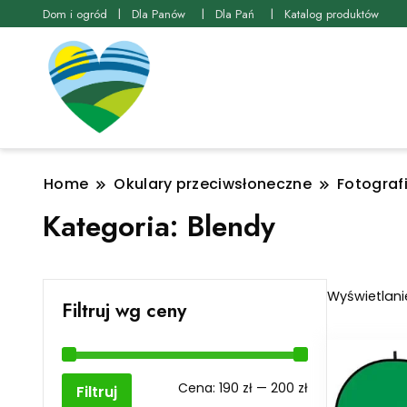
Dom i ogród
Dla Panów
Dla Pań
Katalog produktów
Home
Okulary przeciwsłoneczne
Fotograf
Kategoria:
Blendy
Wyświetlani
Filtruj wg ceny
Cena
Cena
Cena:
190 zł
—
200 zł
Filtruj