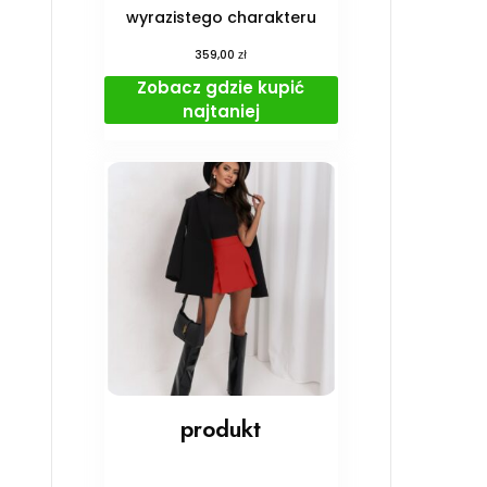
wyrazistego charakteru
zł
359,00
Zobacz gdzie kupić
najtaniej
produkt