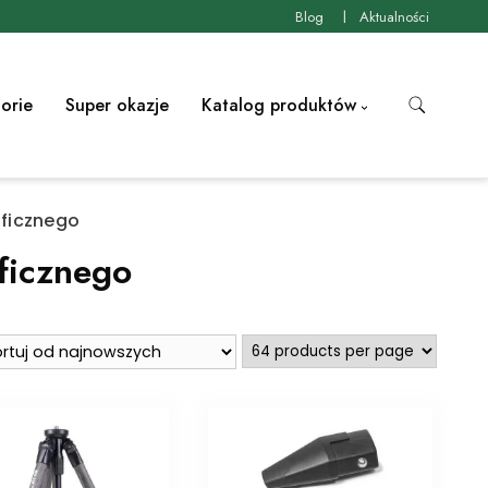
Blog
Aktualności
orie
Super okazje
Katalog produktów
aficznego
aficznego