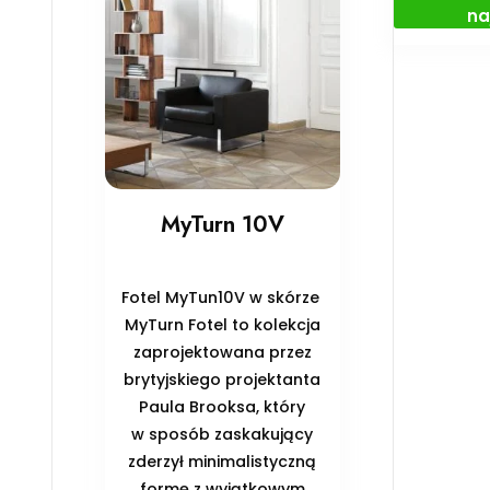
na
MyTurn 10V
Fotel MyTun10V w skórze
MyTurn Fotel to kolekcja
zaprojektowana przez
brytyjskiego projektanta
Paula Brooksa, który
w sposób zaskakujący
zderzył minimalistyczną
formę z wyjątkowym