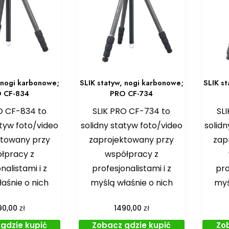
, nogi karbonowe;
SLIK statyw, nogi karbonowe;
SLIK s
 CF-834
PRO CF-734
O CF-834 to
SLIK PRO CF-734 to
SL
atyw foto/video
solidny statyw foto/video
solidn
ktowany przy
zaprojektowany przy
zap
łpracy z
współpracy z
nalistami i z
profesjonalistami i z
pro
aśnie o nich
myślą właśnie o nich
myś
zł
zł
90,00
1490,00
gdzie kupić
Zobacz gdzie kupić
Zo