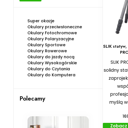
min
max
Super okazje
Okulary przeciwsłoneczne
Okulary Fotochromowe
Okulary Polaryzacyjne
Okulary Sportowe
SLIK statyw
Okulary Rowerowe
PRO
Okulary do jazdy nocą
SLIK PR
Okulary Wysokogórskie
Okulary do Czytania
solidny st
Okulary do Komputera
zaproje
wspó
profesjo
Polecamy
myślą wł
16
Zobacz 