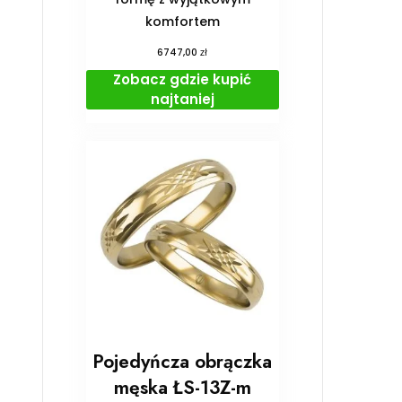
komfortem
zł
6747,00
Zobacz gdzie kupić
najtaniej
Pojedyńcza obrączka
męska ŁS-13Z-m