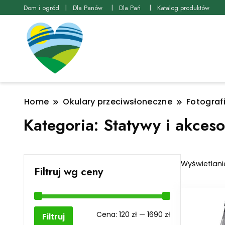
Dom i ogród
Dla Panów
Dla Pań
Katalog produktów
Home
Okulary przeciwsłoneczne
Fotograf
Kategoria:
Statywy i akceso
Wyświetlani
Filtruj wg ceny
Cena
Cena
Cena:
120 zł
—
1690 zł
Filtruj