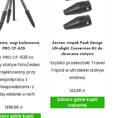
tatyw, nogi karbonowe;
Zestaw stopek Peak Design
PRO CF-635
Ultralight Conversion Kit do
skracania statywu
IK PRO CF-635 to
Szybko przekształć Travel
y statyw foto/video
Tripod w ultralekki statyw
rojektowany przy
stołowy
współpracy z
fesjonalistami i z
zł
122,00
lą właśnie o nich
Zobacz gdzie kupić
najtaniej
zł
1290,00
bacz gdzie kupić