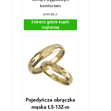
komfortem
zł
6747,00
Zobacz gdzie kupić
najtaniej
Pojedyńcza obrączka
męska ŁS-13Z-m