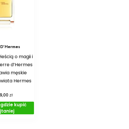
 D’Hermes
eścią o magii i
Terre d’Hermes
awia męskie
świata Hermes
zł
19,00
gdzie kupić
jtaniej