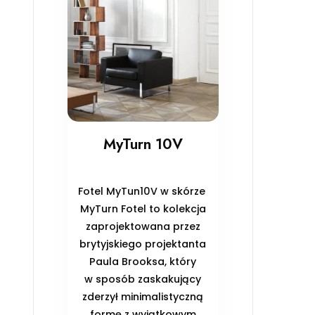
MyTurn 10V
Fotel MyTun10V w skórze
MyTurn Fotel to kolekcja
zaprojektowana przez
brytyjskiego projektanta
Paula Brooksa, który
w sposób zaskakujący
zderzył minimalistyczną
formę z wyjątkowym