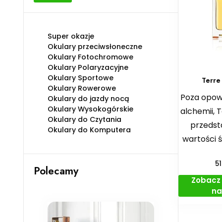
min
max
Super okazje
Okulary przeciwsłoneczne
Okulary Fotochromowe
Okulary Polaryzacyjne
Okulary Sportowe
Terre
Okulary Rowerowe
Poza opowi
Okulary do jazdy nocą
Okulary Wysokogórskie
alchemii, 
Okulary do Czytania
przedst
Okulary do Komputera
wartości 
5
Polecamy
Zobacz 
na