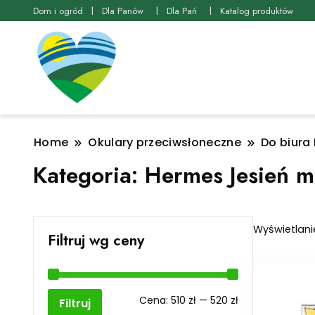
Dom i ogród
Dla Panów
Dla Pań
Katalog produktów
Home
Okulary przeciwsłoneczne
Do biura
Kategoria:
Hermes Jesień m
Wyświetlani
Filtruj wg ceny
Cena
Cena
Cena:
510 zł
—
520 zł
Filtruj