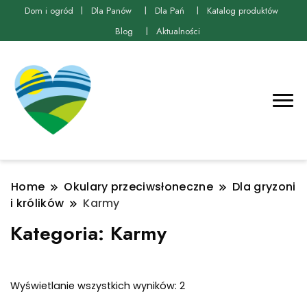
Dom i ogród
Dla Panów
Dla Pań
Katalog produktów
Blog
Aktualności
Home
Okulary przeciwsłoneczne
Dla gryzoni
i królików
Karmy
Kategoria:
Karmy
Posortowane
Wyświetlanie wszystkich wyników: 2
według