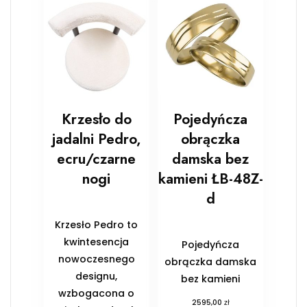
Krzesło do
Pojedyńcza
jadalni Pedro,
obrączka
ecru/czarne
damska bez
nogi
kamieni ŁB-48Z-
d
Krzesło Pedro to
kwintesencja
Pojedyńcza
nowoczesnego
obrączka damska
designu,
bez kamieni
wzbogacona o
zł
2595,00