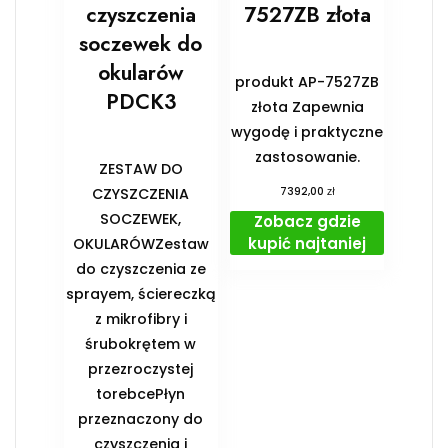
czyszczenia
7527ZB złota
soczewek do
okularów
produkt AP-7527ZB
PDCK3
złota Zapewnia
wygodę i praktyczne
zastosowanie.
ZESTAW DO
zł
CZYSZCZENIA
7392,00
SOCZEWEK,
Zobacz gdzie
kupić najtaniej
OKULARÓWZestaw
do czyszczenia ze
sprayem, ściereczką
z mikrofibry i
śrubokrętem w
przezroczystej
torebcePłyn
przeznaczony do
czyszczenia i