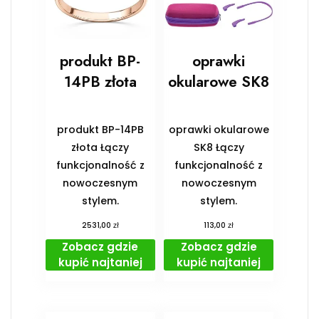
produkt BP-
oprawki
14PB złota
okularowe SK8
produkt BP-14PB
oprawki okularowe
złota Łączy
SK8 Łączy
funkcjonalność z
funkcjonalność z
nowoczesnym
nowoczesnym
stylem.
stylem.
zł
zł
2531,00
113,00
Zobacz gdzie
Zobacz gdzie
kupić najtaniej
kupić najtaniej