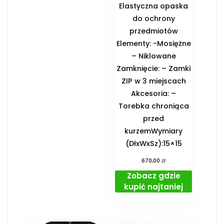
Elastyczna opaska
do ochrony
przedmiotów
Elementy: -Mosiężne
– Niklowane
Zamknięcie: – Zamki
ZIP w 3 miejscach
Akcesoria: –
Torebka chroniąca
przed
kurzemWymiary
(DłxWxSz):15×15
zł
670,00
Zobacz gdzie
kupić najtaniej