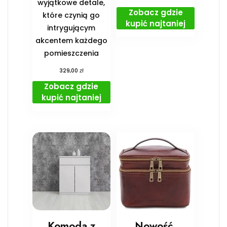
wyjątkowe detale,
Zobacz gdzie
które czynią go
kupić najtaniej
intrygującym
akcentem każdego
pomieszczenia
zł
329,00
Zobacz gdzie
kupić najtaniej
Komoda z
Nowość.