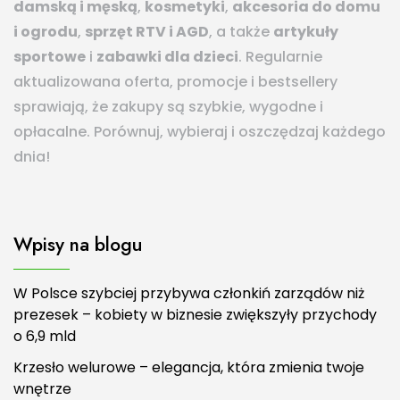
damską i męską
,
kosmetyki
,
akcesoria do domu
i ogrodu
,
sprzęt RTV i AGD
, a także
artykuły
sportowe
i
zabawki dla dzieci
. Regularnie
aktualizowana oferta, promocje i bestsellery
sprawiają, że zakupy są szybkie, wygodne i
opłacalne. Porównuj, wybieraj i oszczędzaj każdego
dnia!
Wpisy na blogu
W Polsce szybciej przybywa członkiń zarządów niż
prezesek – kobiety w biznesie zwiększyły przychody
o 6,9 mld
Krzesło welurowe – elegancja, która zmienia twoje
wnętrze