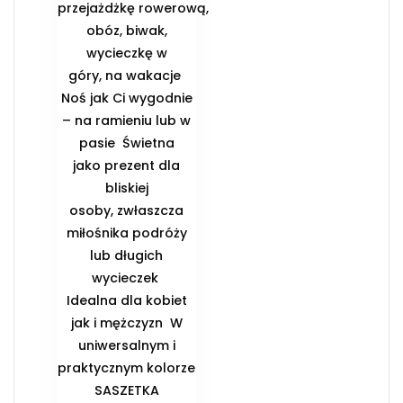
przejażdżkę rowerową,
obóz, biwak,
wycieczkę w
góry, na wakacje ️
Noś jak Ci wygodnie
– na ramieniu lub w
pasie ️ Świetna
jako prezent dla
bliskiej
osoby, zwłaszcza
miłośnika podróży
lub długich
wycieczek ️
Idealna dla kobiet
jak i mężczyzn ️ W
uniwersalnym i
praktycznym kolorze
️SASZETKA