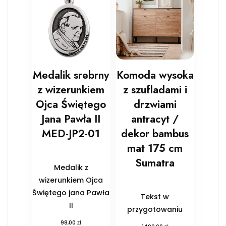
Medalik srebrny
Komoda wysoka
z wizerunkiem
z szufladami i
Ojca Świętego
drzwiami
Jana Pawła II
antracyt /
MED-JP2-01
dekor bambus
mat 175 cm
Sumatra
Medalik z
wizerunkiem Ojca
Świętego jana Pawła
Tekst w
II
przygotowaniu
zł
98,00