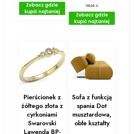
Zobacz gdzie
zł
119,00
kupić najtaniej
Zobacz gdzie
kupić najtaniej
Pierścionek z
Sofa z funkcją
żółtego złota z
spania Dot
cyrkoniami
musztardowa,
Swarovski
obłe kształty
Lawenda BP-