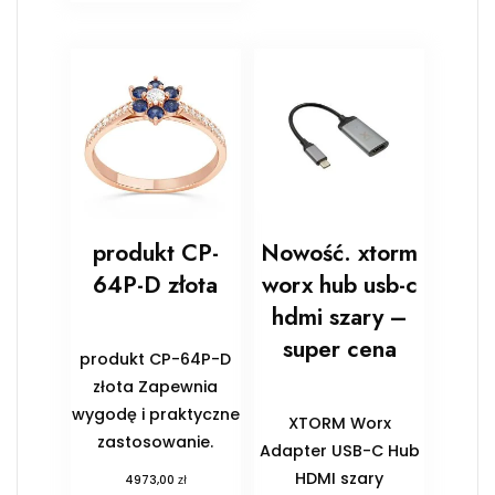
produkt CP-
Nowość. xtorm
64P-D złota
worx hub usb-c
hdmi szary –
super cena
produkt CP-64P-D
złota Zapewnia
wygodę i praktyczne
XTORM Worx
zastosowanie.
Adapter USB-C Hub
HDMI szary
zł
4973,00