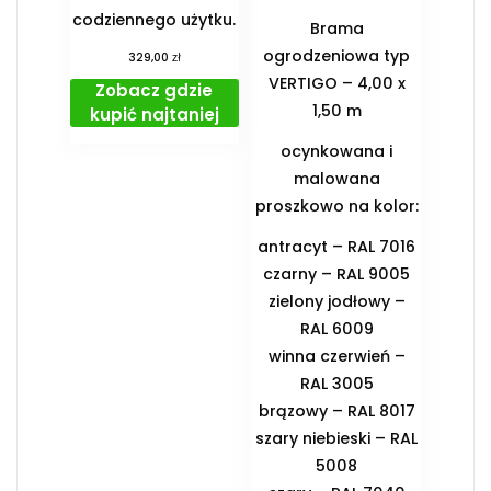
codziennego użytku.
Brama
ogrodzeniowa typ
zł
329,00
VERTIGO – 4,00 x
Zobacz gdzie
1,50 m
kupić najtaniej
ocynkowana i
malowana
proszkowo na kolor:
antracyt – RAL 7016
czarny – RAL 9005
zielony jodłowy –
RAL 6009
winna czerwień –
RAL 3005
brązowy – RAL 8017
szary niebieski – RAL
5008