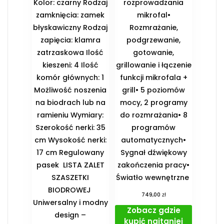
Kolor: czarny Rodzaj
rozprowadzania
zamknięcia: zamek
mikrofal•
błyskawiczny Rodzaj
Rozmrażanie,
zapięcia: klamra
podgrzewanie,
zatrzaskowa Ilość
gotowanie,
kieszeni: 4 Ilość
grillowanie i łączenie
komór głównych: 1
funkcji mikrofala +
Możliwość noszenia
grill• 5 poziomów
na biodrach lub na
mocy, 2 programy
ramieniu Wymiary:
do rozmrażania• 8
Szerokość nerki: 35
programów
cm Wysokość nerki:
automatycznych•
17 cm Regulowany
Sygnał dźwiękowy
pasek ️ LISTA ZALET
zakończenia pracy•
SZASZETKI
Światło wewnętrzne
BIODROWEJ ️
zł
749,00
Uniwersalny i modny
Zobacz gdzie
design –
kupić najtaniej