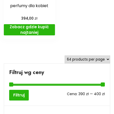
perfumy dla kobiet
zł
394,00
Zobacz gdzie kupić
najtaniej
Filtruj wg ceny
Cen
Cen
Cena:
390 zł
—
400 zł
Filtruj
min
max