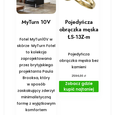
MyTurn 10V
Pojedyńcza
obrączka męska
ŁS-13Z-m
Fotel MyTun10V w
skórze MyTurn Fotel
to kolekcja
Pojedyńcza
zaprojektowana
obrączka męska bez
przez brytyjskiego
kamieni
projektanta Paula
zł
2594,00
Brooksa, który
Zobacz gdzie
w sposób
kupić najtaniej
zaskakujący zderzył
minimalistyczną
formę z wyjątkowym
komfortem