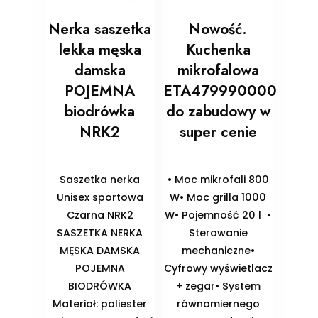
Nerka saszetka
Nowość.
lekka męska
Kuchenka
damska
mikrofalowa
POJEMNA
ETA479990000
biodrówka
do zabudowy w
NRK2
super cenie
Saszetka nerka
• Moc mikrofali 800
Unisex sportowa
W• Moc grilla 1000
Czarna NRK2
W• Pojemność 20 l •
SASZETKA NERKA
Sterowanie
MĘSKA DAMSKA
mechaniczne•
POJEMNA
Cyfrowy wyświetlacz
BIODRÓWKA
+ zegar• System
Materiał: poliester
równomiernego