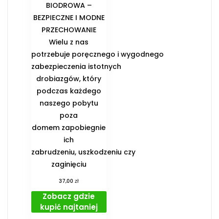
BIODROWA –
BEZPIECZNE I MODNE
PRZECHOWANIE️
Wielu z nas
potrzebuje poręcznego i wygodnego
zabezpieczenia istotnych
drobiazgów, który
podczas każdego
naszego pobytu
poza
domem zapobiegnie
ich
zabrudzeniu, uszkodzeniu czy
zaginięciu
zł
37,00
Zobacz gdzie
kupić najtaniej