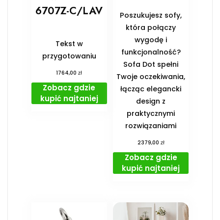
6707Z-C/LAV
Poszukujesz sofy,
która połączy
wygodę i
Tekst w
funkcjonalność?
przygotowaniu
Sofa Dot spełni
zł
1764,00
Twoje oczekiwania,
Zobacz gdzie
łącząc elegancki
kupić najtaniej
design z
praktycznymi
rozwiązaniami
zł
2379,00
Zobacz gdzie
kupić najtaniej