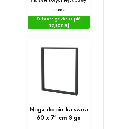
multisensorycznej zabawy
zł
399,00
Zobacz gdzie kupić
najtaniej
Noga do biurka szara
60 x 71 cm Sign