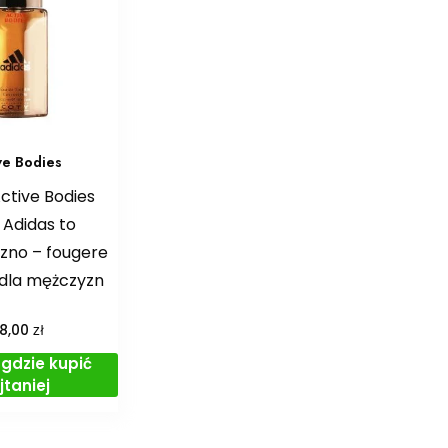
ve Bodies
ctive Bodies
 Adidas to
zno – fougere
dla mężczyzn
zł
68,00
gdzie kupić
jtaniej