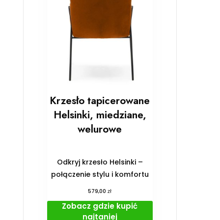
Krzesło tapicerowane
Helsinki, miedziane,
welurowe
Odkryj krzesło Helsinki –
połączenie stylu i komfortu
zł
579,00
Zobacz gdzie kupić
najtaniej