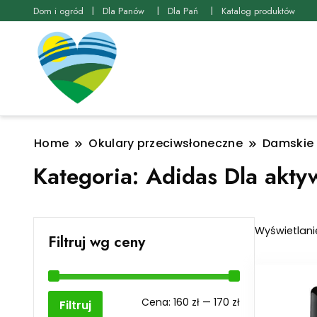
Dom i ogród
Dla Panów
Dla Pań
Katalog produktów
Home
Okulary przeciwsłoneczne
Damskie 
Kategoria:
Adidas Dla akty
Wyświetlani
Filtruj wg ceny
Cena
Cena
Cena:
160 zł
—
170 zł
Filtruj