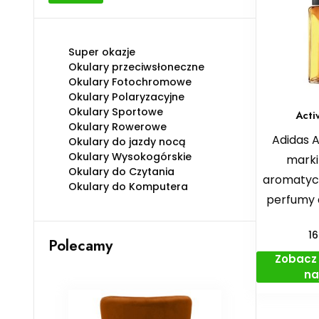
min
max
Super okazje
Okulary przeciwsłoneczne
Okulary Fotochromowe
Okulary Polaryzacyjne
Okulary Sportowe
Acti
Okulary Rowerowe
Adidas A
Okulary do jazdy nocą
Okulary Wysokogórskie
marki
Okulary do Czytania
aromatyc
Okulary do Komputera
perfumy 
1
Polecamy
Zobacz 
na