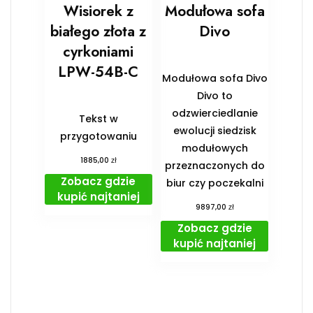
Wisiorek z
Modułowa sofa
białego złota z
Divo
cyrkoniami
LPW-54B-C
Modułowa sofa Divo
Divo to
odzwierciedlanie
Tekst w
ewolucji siedzisk
przygotowaniu
modułowych
zł
1885,00
przeznaczonych do
Zobacz gdzie
biur czy poczekalni
kupić najtaniej
zł
9897,00
Zobacz gdzie
kupić najtaniej