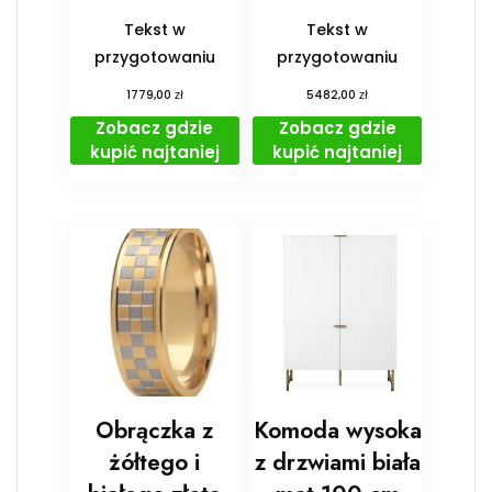
Tekst w
Tekst w
przygotowaniu
przygotowaniu
zł
zł
1779,00
5482,00
Zobacz gdzie
Zobacz gdzie
kupić najtaniej
kupić najtaniej
Obrączka z
Komoda wysoka
żółtego i
z drzwiami biała