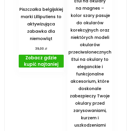
Etui na okulary
na magnes –
Piszczałka belgijskiej
kolor szary pasuje
marki Lilliputiens to
do okularów
aktywizująca
korekcyjnych oraz
zabawka dla
niektórych modeli
niemowląt
okularów
zł
39,00
przeciwsłonecznych
Zobacz gdzie
Etui na okulary to
kupić najtaniej
eleganckie i
funkcjonalne
akcesorium, które
doskonale
zabezpieczy Twoje
okulary przed
zarysowaniami,
kurzem i
uszkodzeniami