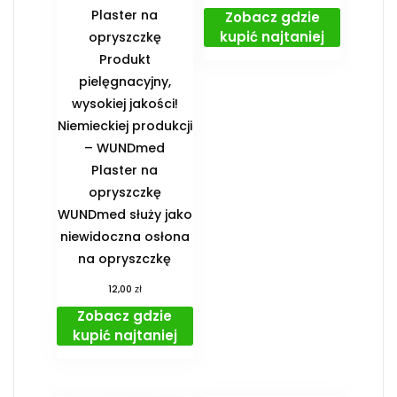
Plaster na
Zobacz gdzie
kupić najtaniej
opryszczkę
Produkt
pielęgnacyjny,
wysokiej jakości!
Niemieckiej produkcji
– WUNDmed
Plaster na
opryszczkę
WUNDmed służy jako
niewidoczna osłona
na opryszczkę
zł
12,00
Zobacz gdzie
kupić najtaniej