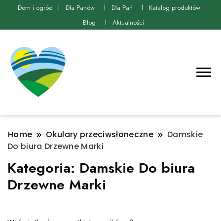
Dom i ogród
Dla Panów
Dla Pań
Katalog produktów
Blog
Aktualności
Home
Okulary przeciwsłoneczne
Damskie
Do biura Drzewne Marki
Kategoria:
Damskie Do biura
Drzewne Marki