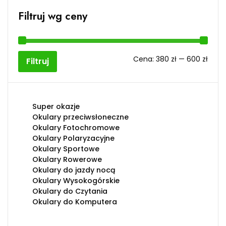
Filtruj wg ceny
Cen
Cen
Cena:
380 zł
—
600 zł
Filtruj
min
max
Super okazje
Okulary przeciwsłoneczne
Okulary Fotochromowe
Okulary Polaryzacyjne
Okulary Sportowe
Okulary Rowerowe
Okulary do jazdy nocą
Okulary Wysokogórskie
Okulary do Czytania
Okulary do Komputera