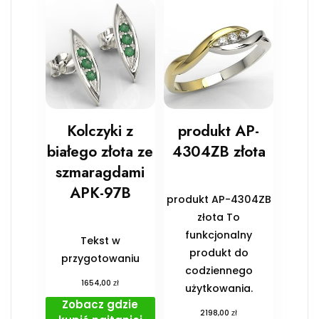
Kolczyki z
produkt AP-
białego złota ze
4304ZB złota
szmaragdami
APK-97B
produkt AP-4304ZB
złota To
funkcjonalny
Tekst w
produkt do
przygotowaniu
codziennego
zł
1654,00
użytkowania.
Zobacz gdzie
zł
2198,00