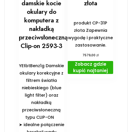
damskie kocie
złota
okulary do
komputera z
produkt CP-31P
nakładką
złota Zapewnia
przeciwsłoneczną
wygodę i praktyczne
Clip-on 2593-3
zastosowanie.
zł
7579,00
Zobacz gdzie
YEtbtBenz1g Damskie
kupić najtaniej
okulary korekcyjne z
filtrem światła
niebieskiego (blue
light filter) oraz
nakładką
przeciwsłoneczną
typu CLIP-ON
➤ idealne połączenie
korekcji wady