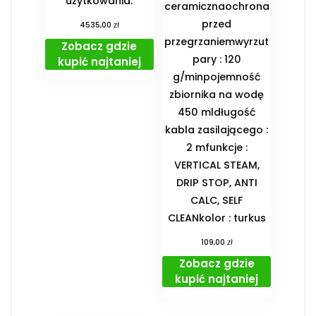
użytkowania.
ceramicznaochrona
przed
zł
4535,00
przegrzaniemwyrzut
Zobacz gdzie
pary : 120
kupić najtaniej
g/minpojemność
zbiornika na wodę
450 mldługość
kabla zasilającego :
2 mfunkcje :
VERTICAL STEAM,
DRIP STOP, ANTI
CALC, SELF
CLEANkolor : turkus
zł
109,00
Zobacz gdzie
kupić najtaniej