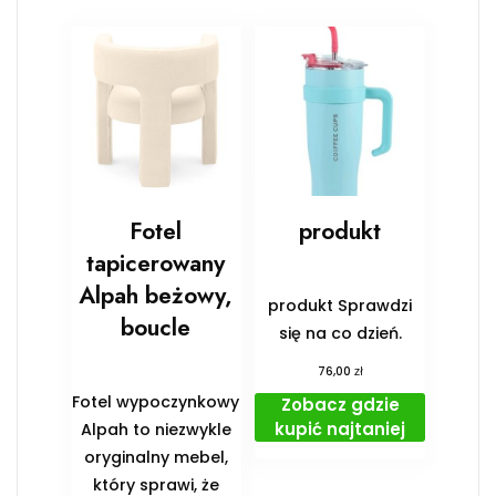
Fotel
produkt
tapicerowany
Alpah beżowy,
produkt Sprawdzi
boucle
się na co dzień.
zł
76,00
Fotel wypoczynkowy
Zobacz gdzie
kupić najtaniej
Alpah to niezwykle
oryginalny mebel,
który sprawi, że