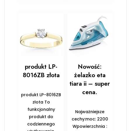
produkt LP-
Nowość:
8016ZB złota
żelazko eta
tiara ii – super
cena.
produkt LP-8016ZB
złota To
funkcjonalny
Najważniejsze
produkt do
cechy:moc: 2200
codziennego
Wpowierzchnia :