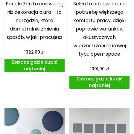
Panele Zen to coś więcej
Selva to odpowiedź na
niż dekoracja biura – to
potrzebę większego
narzędzie, które
komfortu pracy, dzięki
diametralnie zmienia
poprawie warunków
sposób, w jaki pracujesz
akustycznych
w przestrzeni biurowej
zł
1322,00
typu open-space
Zobacz gdzie kupić
najtaniej
zł
1091,00
Zobacz gdzie kupić
najtaniej