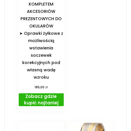
KOMPLETEM
AKCESORIÓW
PREZENTOWYCH DO
OKULARÓW️
➤ Oprawki żyłkowe z
możliwością
wstawienia
soczewek
korekcyjnych pod
własną wadę
wzroku
zł
185,00
Zobacz gdzie
kupić najtaniej