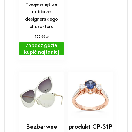
Twoje wnętrze
nabierze
designerskiego
charakteru
zł
799,00
Zobacz gdzie
kupić najtaniej
Bezbarwne
produkt CP-31P