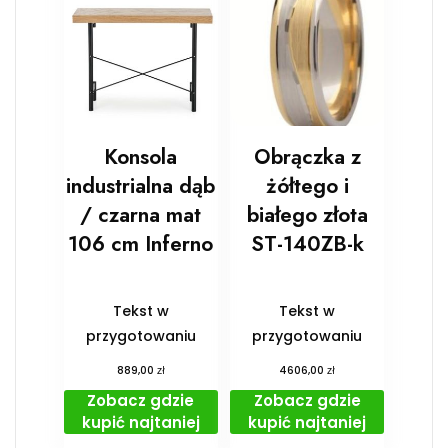
Konsola
Obrączka z
industrialna dąb
żółtego i
/ czarna mat
białego złota
106 cm Inferno
ST-140ZB-k
Tekst w
Tekst w
przygotowaniu
przygotowaniu
zł
zł
889,00
4606,00
Zobacz gdzie
Zobacz gdzie
kupić najtaniej
kupić najtaniej