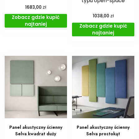
typu open-space
zł
1683,00
zł
1038,00
Zobacz gdzie kupić
najtaniej
Zobacz gdzie kupić
najtaniej
Panel akustyczny ścienny
Panel akustyczny ścienny
Selva kwadrat duży
Selva prostokąt