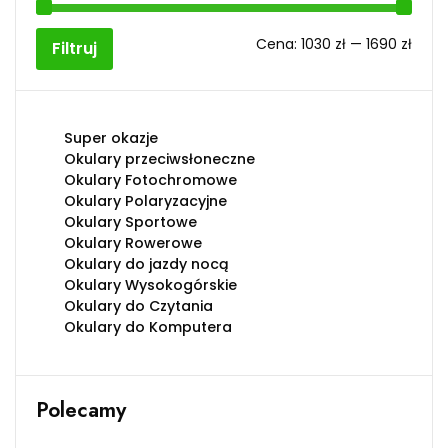
Cen
Cen
Cena:
1030 zł
—
1690 zł
Filtruj
min
max
Super okazje
Okulary przeciwsłoneczne
Okulary Fotochromowe
Okulary Polaryzacyjne
Okulary Sportowe
Okulary Rowerowe
Okulary do jazdy nocą
Okulary Wysokogórskie
Okulary do Czytania
Okulary do Komputera
Polecamy