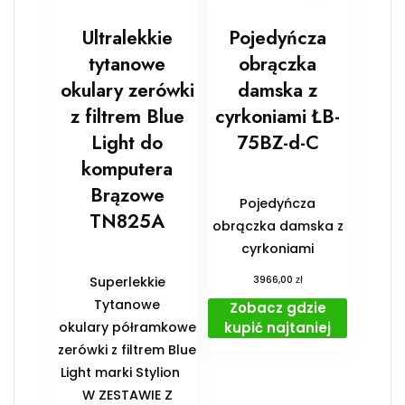
Ultralekkie
Pojedyńcza
tytanowe
obrączka
okulary zerówki
damska z
z filtrem Blue
cyrkoniami ŁB-
Light do
75BZ-d-C
komputera
Brązowe
Pojedyńcza
TN825A
obrączka damska z
cyrkoniami
zł
Superlekkie
3966,00
Tytanowe
Zobacz gdzie
kupić najtaniej
okulary półramkowe
zerówki z filtrem Blue
Light marki Stylion
️W ZESTAWIE Z