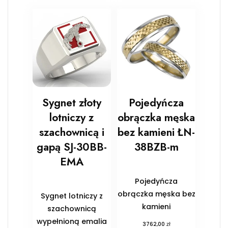
Sygnet złoty
Pojedyńcza
lotniczy z
obrączka męska
szachownicą i
bez kamieni ŁN-
gapą SJ-30BB-
38BZB-m
EMA
Pojedyńcza
obrączka męska bez
Sygnet lotniczy z
kamieni
szachownicą
wypełnioną emalia
zł
3762,00