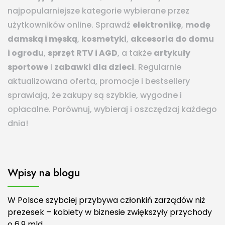
najpopularniejsze kategorie wybierane przez
użytkowników online. Sprawdź
elektronikę
,
modę
damską i męską
,
kosmetyki
,
akcesoria do domu
i ogrodu
,
sprzęt RTV i AGD
, a także
artykuły
sportowe
i
zabawki dla dzieci
. Regularnie
aktualizowana oferta, promocje i bestsellery
sprawiają, że zakupy są szybkie, wygodne i
opłacalne. Porównuj, wybieraj i oszczędzaj każdego
dnia!
Wpisy na blogu
W Polsce szybciej przybywa członkiń zarządów niż
prezesek – kobiety w biznesie zwiększyły przychody
o 6,9 mld