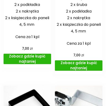
2 x podkładka
2 x śruba
2 x nakrętka
2 x podkładka
2 x książeczka do paneli
2 x nakrętka
4, 5 mm
2 x książeczka do paneli
4, 5 mm
Cena za 1 kpl
Cena za 1 kpl
zł
7,00
zł
7,00
Zobacz gdzie kupić
najtaniej
Zobacz gdzie kupić
najtaniej