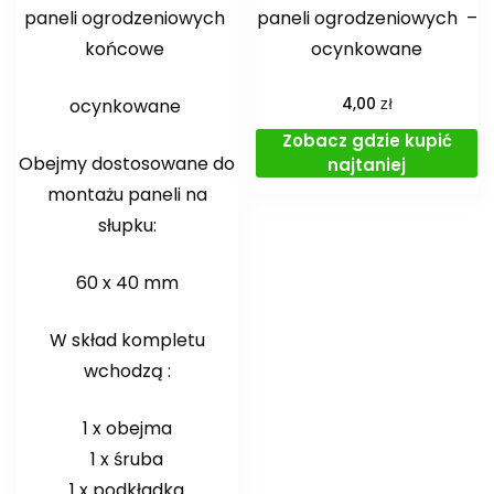
paneli ogrodzeniowych
paneli ogrodzeniowych –
końcowe
ocynkowane
zł
ocynkowane
4,00
Zobacz gdzie kupić
Obejmy dostosowane do
najtaniej
montażu paneli na
słupku:
60 x 40 mm
W skład kompletu
wchodzą :
1 x obejma
1 x śruba
1 x podkładka