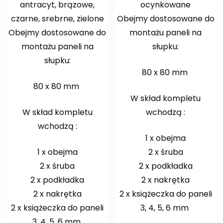
antracyt, brązowe,
ocynkowane
czarne, srebrne, zielone
Obejmy dostosowane do
Obejmy dostosowane do
montażu paneli na
montażu paneli na
słupku:
słupku:
80 x 80 mm
80 x 80 mm
W skład kompletu
W skład kompletu
wchodzą :
wchodzą :
1 x obejma
1 x obejma
2 x śruba
2 x śruba
2 x podkładka
2 x podkładka
2 x nakrętka
2 x nakrętka
2 x książeczka do paneli
2 x książeczka do paneli
3, 4, 5, 6 mm
3, 4, 5, 6 mm