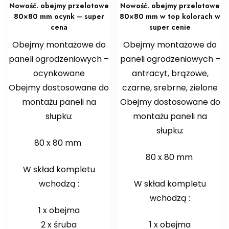
Nowość. obejmy przelotowe
Nowość. obejmy przelotowe
80×80 mm ocynk – super
80×80 mm w top kolorach w
cena
super cenie
Obejmy montażowe do
Obejmy montażowe do
paneli ogrodzeniowych –
paneli ogrodzeniowych –
ocynkowane
antracyt, brązowe,
Obejmy dostosowane do
czarne, srebrne, zielone
montażu paneli na
Obejmy dostosowane do
słupku:
montażu paneli na
słupku:
80 x 80 mm
80 x 80 mm
W skład kompletu
wchodzą :
W skład kompletu
wchodzą :
1 x obejma
2 x śruba
1 x obejma