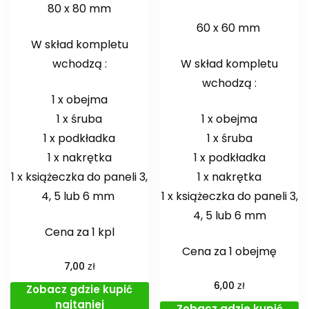
80 x 80 mm
60 x 60 mm
W skład kompletu
wchodzą :
W skład kompletu
wchodzą :
1 x obejma
1 x śruba
1 x obejma
1 x podkładka
1 x śruba
1 x nakrętka
1 x podkładka
1 x książeczka do paneli 3,
1 x nakrętka
4, 5 lub 6 mm
1 x książeczka do paneli 3,
4, 5 lub 6 mm
Cena za 1 kpl
Cena za 1 obejmę
zł
7,00
zł
6,00
Zobacz gdzie kupić
najtaniej
Zobacz gdzie kupić