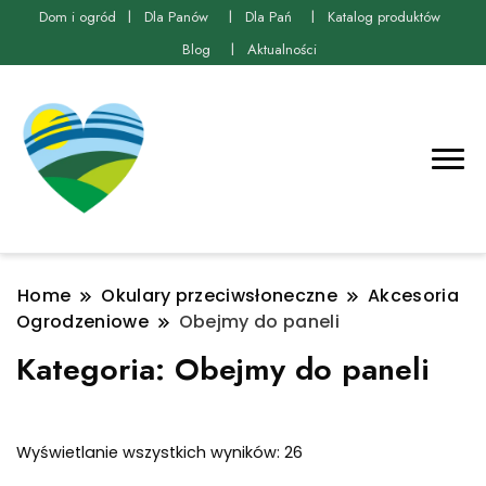
Dom i ogród
Dla Panów
Dla Pań
Katalog produktów
Blog
Aktualności
Home
Okulary przeciwsłoneczne
Akcesoria
Ogrodzeniowe
Obejmy do paneli
Kategoria:
Obejmy do paneli
Posortowane
Wyświetlanie wszystkich wyników: 26
według