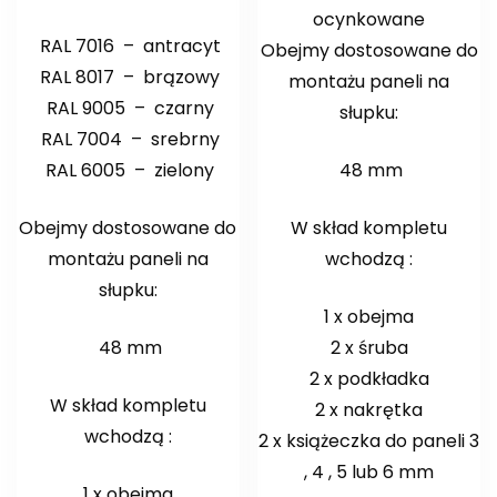
ocynkowane
RAL 7016 – antracyt
Obejmy dostosowane do
RAL 8017 – brązowy
montażu paneli na
RAL 9005 – czarny
słupku:
RAL 7004 – srebrny
RAL 6005 – zielony
48 mm
Obejmy dostosowane do
W skład kompletu
montażu paneli na
wchodzą :
słupku:
1 x obejma
48 mm
2 x śruba
2 x podkładka
W skład kompletu
2 x nakrętka
wchodzą :
2 x książeczka do paneli 3
, 4 , 5 lub 6 mm
1 x obejma