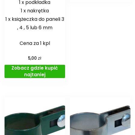
1 x podkładka
1 x nakrętka
1 x książeczka do paneli 3
, 4 , 5 lub 6 mm
Cena za 1 kpl
zł
5,00
Zobacz gdzie kupić
najtaniej