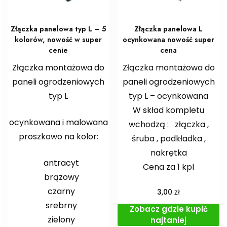
Złączka panelowa typ L – 5
Złączka panelowa L
kolorów, nowość w super
ocynkowana nowość super
cenie
cena
Złączka montażowa do
Złączka montażowa do
paneli ogrodzeniowych
paneli ogrodzeniowych
typ L
typ L – ocynkowana
W skład kompletu
ocynkowana i malowana
wchodzą : złączka ,
proszkowo na kolor:
śruba , podkładka ,
nakrętka
antracyt
Cena za 1 kpl
brązowy
czarny
zł
3,00
srebrny
Zobacz gdzie kupić
zielony
najtaniej