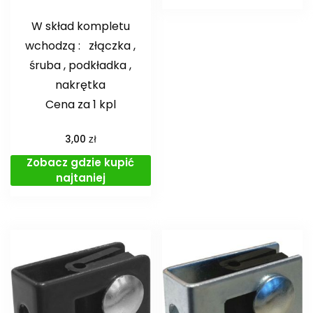
W skład kompletu
wchodzą : złączka ,
śruba , podkładka ,
nakrętka
Cena za 1 kpl
zł
3,00
Zobacz gdzie kupić
najtaniej