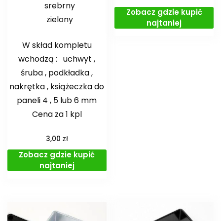
srebrny
Zobacz gdzie kupić
zielony
najtaniej
W skład kompletu
wchodzą : uchwyt ,
śruba , podkładka ,
nakrętka , książeczka do
paneli 4 , 5 lub 6 mm
Cena za 1 kpl
zł
3,00
Zobacz gdzie kupić
najtaniej