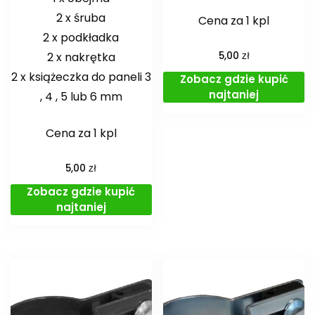
2 x śruba
Cena za 1 kpl
2 x podkładka
zł
2 x nakrętka
5,00
2 x książeczka do paneli 3
Zobacz gdzie kupić
najtaniej
, 4 , 5 lub 6 mm
Cena za 1 kpl
zł
5,00
Zobacz gdzie kupić
najtaniej