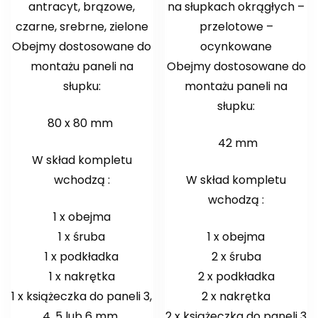
antracyt, brązowe,
na słupkach okrągłych –
czarne, srebrne, zielone
przelotowe –
Obejmy dostosowane do
ocynkowane
montażu paneli na
Obejmy dostosowane do
słupku:
montażu paneli na
słupku:
80 x 80 mm
42 mm
W skład kompletu
wchodzą :
W skład kompletu
wchodzą :
1 x obejma
1 x śruba
1 x obejma
1 x podkładka
2 x śruba
1 x nakrętka
2 x podkładka
1 x książeczka do paneli 3,
2 x nakrętka
4, 5 lub 6 mm
2 x książeczka do paneli 3