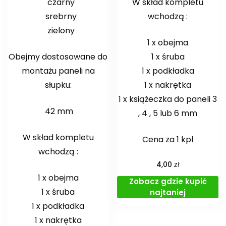
czarny
W skład kompletu
srebrny
wchodzą :
zielony
1 x obejma
Obejmy dostosowane do
1 x śruba
montażu paneli na
1 x podkładka
słupku:
1 x nakrętka
1 x książeczka do paneli 3
42 mm
, 4 , 5 lub 6 mm
W skład kompletu
Cena za 1 kpl
wchodzą :
zł
4,00
1 x obejma
Zobacz gdzie kupić
1 x śruba
najtaniej
1 x podkładka
1 x nakrętka