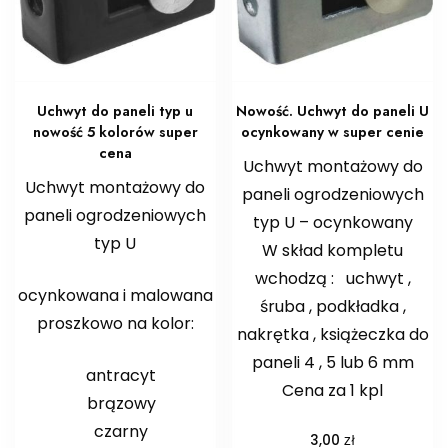
Uchwyt do paneli typ u
Nowość. Uchwyt do paneli U
nowość 5 kolorów super
ocynkowany w super cenie
cena
Uchwyt montażowy do
Uchwyt montażowy do
paneli ogrodzeniowych
paneli ogrodzeniowych
typ U – ocynkowany
typ U
W skład kompletu
wchodzą : uchwyt ,
ocynkowana i malowana
śruba , podkładka ,
proszkowo na kolor:
nakrętka , książeczka do
paneli 4 , 5 lub 6 mm
antracyt
Cena za 1 kpl
brązowy
czarny
zł
3,00